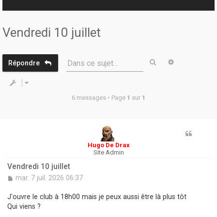
r
Vendredi 10 juillet
Rechercher
Recherche 
Dans ce sujet…
Répondre
6 messages • Page
1
sur
1
Hugo De Drax
Site Admin
Vendredi 10 juillet
M
mar. 7 juil. 2026 06:37
e
s
J'ouvre le club à 18h00 mais je peux aussi être là plus tôt
s
Qui viens ?
a