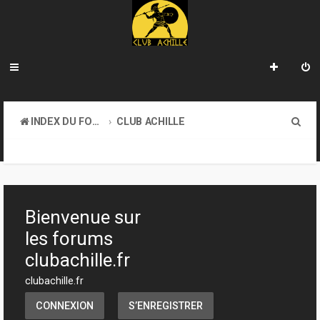
R
INDEX DU FORUM
CLUB ACHILLE
e
VENDREDI SOIR D'ACHILLE
c
h
e
Bienvenue sur
r
les forums
c
clubachille.fr
h
clubachille.fr
e
CONNEXION
S’ENREGISTRER