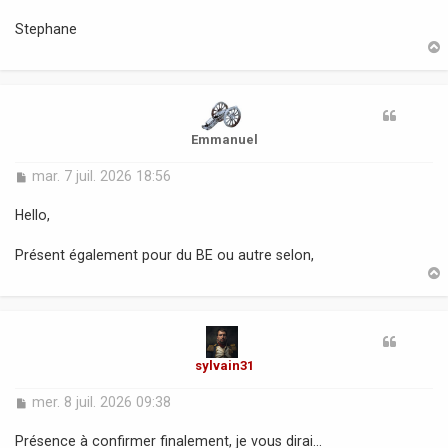
e
Stephane
t
Emmanuel
M
mar. 7 juil. 2026 18:56
e
s
Hello,
s
a
Présent également pour du BE ou autre selon,
g
e
t
sylvain31
M
mer. 8 juil. 2026 09:38
e
s
Présence à confirmer finalement, je vous dirai...