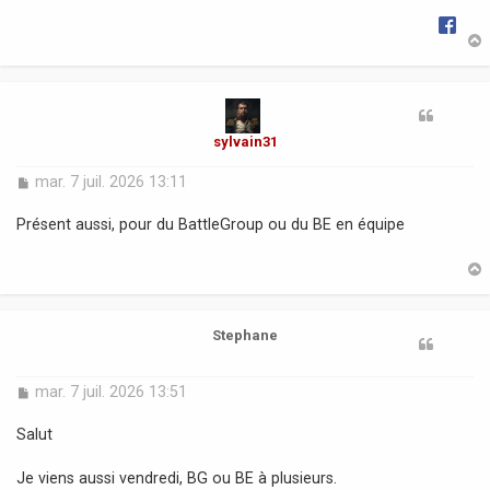
g
e
t
sylvain31
M
mar. 7 juil. 2026 13:11
e
s
Présent aussi, pour du BattleGroup ou du BE en équipe
s
a
g
e
t
Stephane
M
mar. 7 juil. 2026 13:51
e
s
Salut
s
a
Je viens aussi vendredi, BG ou BE à plusieurs.
g