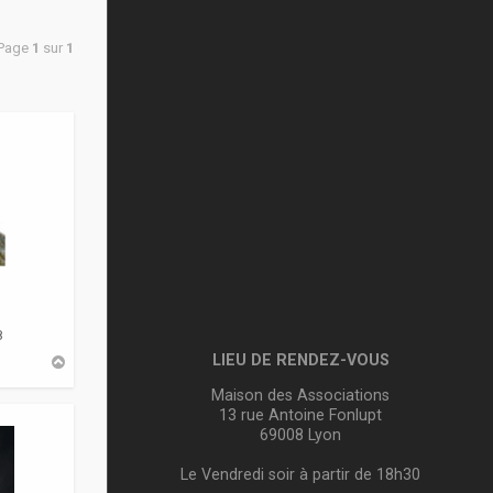
 Page
1
sur
1
8
LIEU DE RENDEZ-VOUS
H
a
u
Maison des Associations
t
13 rue Antoine Fonlupt
69008 Lyon
Le Vendredi soir à partir de 18h30