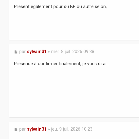
a
Présent également pour du BE ou autre selon,
g
e
M
par
sylvain31
»
mer. 8 juil. 2026 09:38
e
s
Présence à confirmer finalement, je vous dirai...
s
a
g
e
M
par
sylvain31
»
jeu. 9 juil. 2026 10:23
e