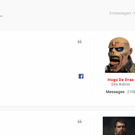
6 messages •
he avancée
Hugo De Drax
Site Admin
Messages :
210