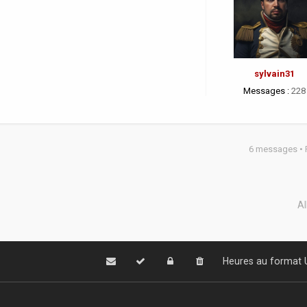
sylvain31
Messages :
228
6 messages •
Al
Heures au format