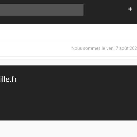
Nous sommes le ven. 7 août 202
le.fr