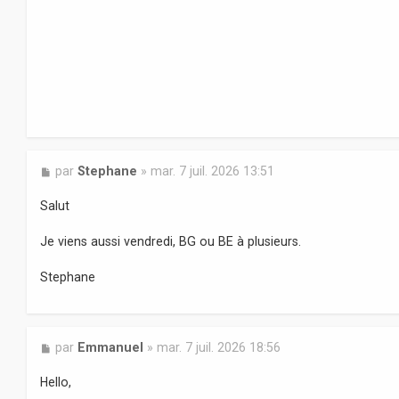
a
g
e
M
par
Stephane
»
mar. 7 juil. 2026 13:51
e
s
Salut
s
a
Je viens aussi vendredi, BG ou BE à plusieurs.
g
e
Stephane
M
par
Emmanuel
»
mar. 7 juil. 2026 18:56
e
s
Hello,
s