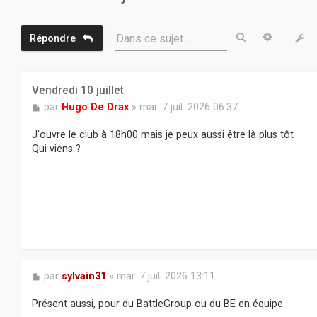
Rechercher
Recherc
Dans ce sujet…
Répondre
Vendredi 10 juillet
M
par
Hugo De Drax
»
mar. 7 juil. 2026 06:37
e
s
J'ouvre le club à 18h00 mais je peux aussi être là plus tôt
s
Qui viens ?
a
g
e
M
par
sylvain31
»
mar. 7 juil. 2026 13:11
e
s
Présent aussi, pour du BattleGroup ou du BE en équipe
s