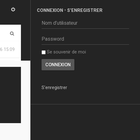
CONNEXION
•
S’ENREGISTRER
R
e
6 15:09
Se souvenir de moi
c
h
e
r
S’enregistrer
c
h
e
r