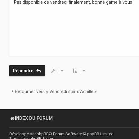
s
Pas disponible ce vendredi finalement, bonne game à vous
s
a
g
e
Répondre
Retourner vers « Vendredi soir d'Achille »
INDEX DU FORUM
Développé par
phpBB
® Forum Software © phpBB Limited
Traduit par
phpBB-fr.com