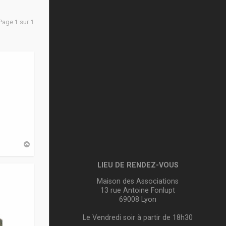
 Page
1
sur
1
H
a
u
LIEU DE RENDEZ-VOUS
t
Maison des Associations
13 rue Antoine Fonlupt
69008 Lyon
Le Vendredi soir à partir de 18h30