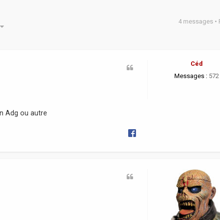
4 messages •
he avancée
Céd
Messages :
572
on Adg ou autre