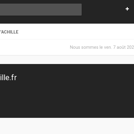
'ACHILLE
Nous sommes le ven. 7 août 202
le.fr