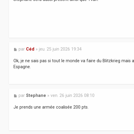
M
par
Céd
»
jeu. 25 juin 2026 19:34
e
s
Ok, je ne sais pas si tout le monde va faire du Blitzkrieg mais
s
Espagne.
a
g
e
M
par
Stephane
»
ven. 26 juin 2026 08:10
e
s
Je prends une armée coalisée 200 pts.
s
a
g
e