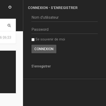
CONNEXION
•
S’ENREGISTRER
R
e
6 06:23
Se souvenir de moi
c
h
e
r
S’enregistrer
c
h
e
r