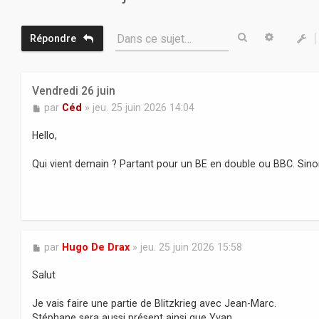
Rechercher
Recherc
Dans ce sujet…
Répondre
Vendredi 26 juin
M
par
Céd
»
jeu. 25 juin 2026 14:04
e
s
Hello,
s
a
Qui vient demain ? Partant pour un BE en double ou BBC. Sin
g
e
M
par
Hugo De Drax
»
jeu. 25 juin 2026 15:58
e
s
Salut
s
a
Je vais faire une partie de Blitzkrieg avec Jean-Marc.
g
Stéphane sera aussi présent ainsi que Yvan.
e