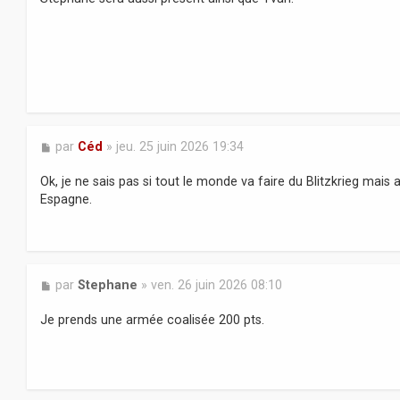
M
par
Céd
»
jeu. 25 juin 2026 19:34
e
s
Ok, je ne sais pas si tout le monde va faire du Blitzkrieg mais
s
Espagne.
a
g
e
M
par
Stephane
»
ven. 26 juin 2026 08:10
e
s
Je prends une armée coalisée 200 pts.
s
a
g
e