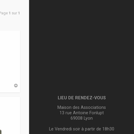
 Page
1
sur
1
H
a
u
LIEU DE RENDEZ-VOUS
t
Maison des Associations
13 rue Antoine Fonlupt
69008 Lyon
Le Vendredi soir à partir de 18h30