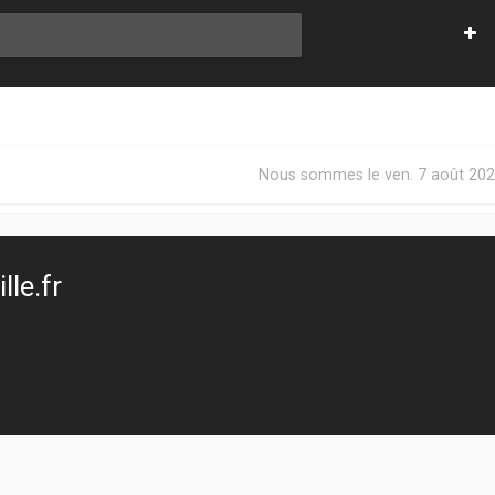
Nous sommes le ven. 7 août 202
le.fr