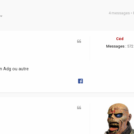
4 messages •
he avancée
Céd
Messages :
572
on Adg ou autre