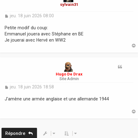
sylvain31
M
jeu. 18 juin 2026 08:00
e
s
Petite modif du coup:
s
Emmanuel jouera avec Stéphane en BE
a
Je jouerai avec Hervé en WW2
g
e
t
Hugo De Drax
Site Admin
M
jeu. 18 juin 2026 18:58
e
s
J'amène une armée anglaise et une allemande 1944
s
a
g
e
t
Répondre