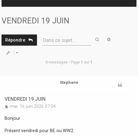
r
VENDREDI 19 JUIN
Rechercher
Recherche 
Dans ce sujet…
Répondre
6 messages • Page
1
sur
1
Stephane
VENDREDI 19 JUIN
M
mar. 16 juin 2026 07:04
e
s
Bonjour
s
a
Présent vendredi pour BE ou WW2.
g
e