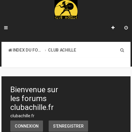
R
INDEX DU FORUM
CLUB ACHILLE
e
VENDREDI SOIR D'ACHILLE
c
h
e
Bienvenue sur
r
les forums
c
clubachille.fr
h
clubachille.fr
e
CONNEXION
S’ENREGISTRER