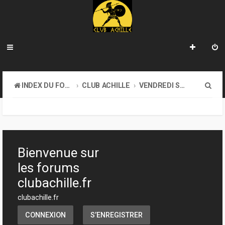
R
INDEX DU FORUM
CLUB ACHILLE
VENDREDI SOIR D'ACHILLE
e
c
h
e
Bienvenue sur
r
les forums
c
clubachille.fr
h
clubachille.fr
e
CONNEXION
S’ENREGISTRER