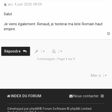
M
jeu. 4 juin 2026 08:04
e
s
Salut
s
a
Je viens également. Renaud, je testerai ma liste Romain haut
g
empire.
e
t
Répondre
5 messages • Page
1
sur
1
Aller à
INDEX DU FORUM
Nous contacter
Développé par
phpBB
® Forum Software © phpBB Limited