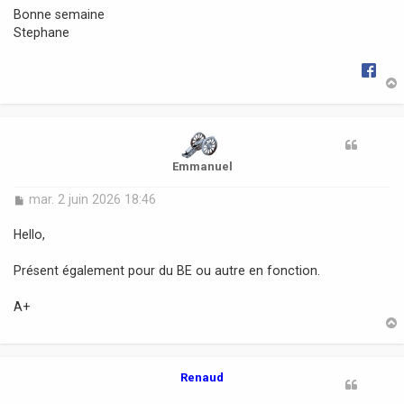
Bonne semaine
Stephane
t
Emmanuel
M
mar. 2 juin 2026 18:46
e
s
Hello,
s
a
Présent également pour du BE ou autre en fonction.
g
e
A+
t
Renaud