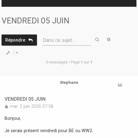
r
VENDREDI 05 JUIN
Rechercher
Recherche 
Dans ce sujet…
Répondre
5 messages • Page
1
sur
1
Stephane
VENDREDI 05 JUIN
M
mar. 2 juin 2026 07:58
e
s
Bonjour,
s
a
Je serais présent vendredi pour BE ou WW2.
g
e