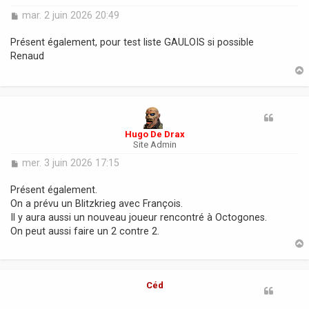
M
mar. 2 juin 2026 20:49
e
s
Présent également, pour test liste GAULOIS si possible
s
Renaud
a
g
e
t
Hugo De Drax
Site Admin
M
mer. 3 juin 2026 17:15
e
s
Présent également.
s
On a prévu un Blitzkrieg avec François.
a
Il y aura aussi un nouveau joueur rencontré à Octogones.
g
On peut aussi faire un 2 contre 2.
e
t
Céd