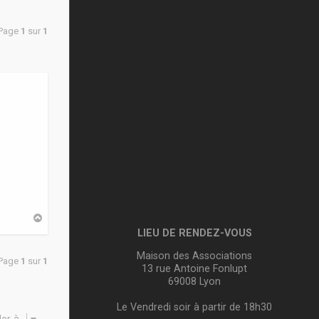
 Page
1
sur
1
H
a
LIEU DE RENDEZ-VOUS
u
t
Maison des Associations
 Page
1
sur
1
13 rue Antoine Fonlupt
69008 Lyon
Le Vendredi soir à partir de 18h30
ler à