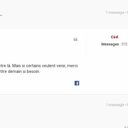
1 message •
he avancée
Céd
Messages :
572
re là. Mais si certains veulent venir, merci
ettre demain si besoin.
1 message •
Al