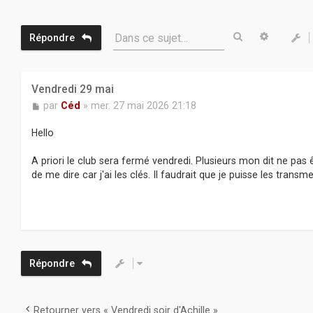
Rechercher
Recherc
Dans ce sujet…
Répondre
Vendredi 29 mai
M
par
Céd
»
mer. 27 mai 2026 21:18
e
s
Hello
s
a
A priori le club sera fermé vendredi. Plusieurs mon dit ne pas êt
g
de me dire car j'ai les clés. Il faudrait que je puisse les transm
e
Répondre
Retourner vers « Vendredi soir d'Achille »