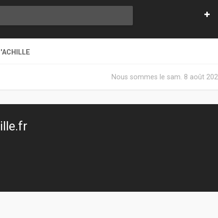
'ACHILLE
Nous sommes le sam. 8 août 202
le.fr