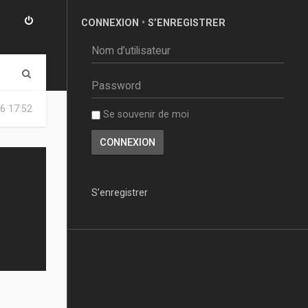
CONNEXION
•
S’ENREGISTRER
R
e
6 17:52
Se souvenir de moi
c
h
e
r
S’enregistrer
c
h
e
r