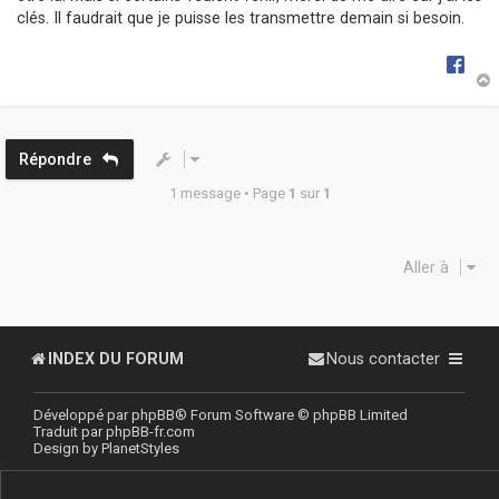
clés. Il faudrait que je puisse les transmettre demain si besoin.
t
Répondre
1 message • Page
1
sur
1
Aller à
INDEX DU FORUM
Nous contacter
Développé par
phpBB
® Forum Software © phpBB Limited
Traduit par
phpBB-fr.com
Design by
PlanetStyles