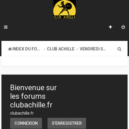
R
INDEX DU FORUM
CLUB ACHILLE
VENDREDI SOIR D'ACHILLE
e
c
h
e
Bienvenue sur
r
les forums
c
clubachille.fr
h
clubachille.fr
e
CONNEXION
S’ENREGISTRER