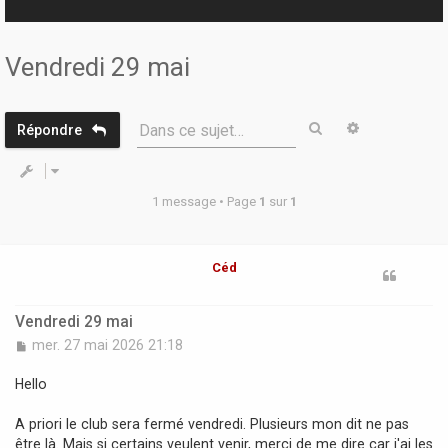
r
Vendredi 29 mai
Rechercher
Recherche 
Dans ce sujet…
Répondre
1 message • Page
1
sur
1
Céd
Vendredi 29 mai
M
mer. 27 mai 2026 21:18
e
s
Hello
s
a
A priori le club sera fermé vendredi. Plusieurs mon dit ne pas
g
être là. Mais si certains veulent venir, merci de me dire car j'ai les
e