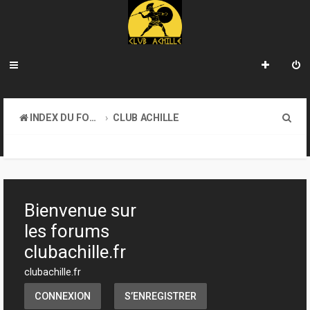
R
INDEX DU FORUM
CLUB ACHILLE
e
VENDREDI SOIR D'ACHILLE
c
h
e
Bienvenue sur
r
les forums
c
clubachille.fr
h
clubachille.fr
e
CONNEXION
S’ENREGISTRER