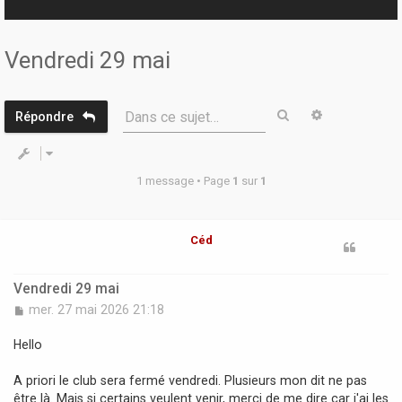
r
Vendredi 29 mai
Rechercher
Recherche 
Dans ce sujet…
Répondre
1 message • Page
1
sur
1
Céd
Vendredi 29 mai
M
mer. 27 mai 2026 21:18
e
s
Hello
s
a
A priori le club sera fermé vendredi. Plusieurs mon dit ne pas
g
être là. Mais si certains veulent venir, merci de me dire car j'ai les
e