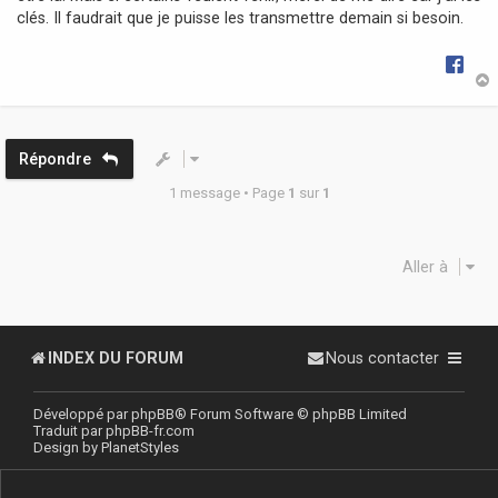
clés. Il faudrait que je puisse les transmettre demain si besoin.
t
Répondre
1 message • Page
1
sur
1
Aller à
INDEX DU FORUM
Nous contacter
Développé par
phpBB
® Forum Software © phpBB Limited
Traduit par
phpBB-fr.com
Design by
PlanetStyles