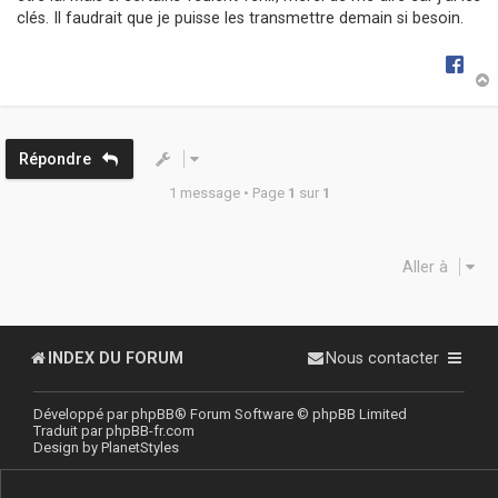
clés. Il faudrait que je puisse les transmettre demain si besoin.
t
Répondre
1 message • Page
1
sur
1
Aller à
INDEX DU FORUM
Nous contacter
Développé par
phpBB
® Forum Software © phpBB Limited
Traduit par
phpBB-fr.com
Design by
PlanetStyles