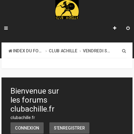
R
INDEX DU FORUM
CLUB ACHILLE
VENDREDI SOIR D'ACHILLE
e
c
h
e
Bienvenue sur
r
les forums
c
clubachille.fr
h
clubachille.fr
e
CONNEXION
S’ENREGISTRER