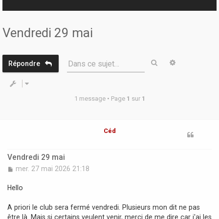
r
Vendredi 29 mai
Rechercher
Recherche 
Dans ce sujet…
Répondre
1 message • Page
1
sur
1
Céd
Vendredi 29 mai
M
mer. 27 mai 2026 21:18
e
s
Hello
s
a
A priori le club sera fermé vendredi. Plusieurs mon dit ne pas
g
être là. Mais si certains veulent venir, merci de me dire car j'ai les
e