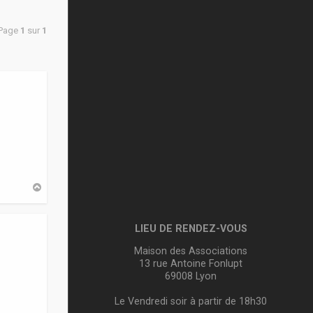
 Page
1
sur
1
H
a
u
t
LIEU DE RENDEZ-VOUS
Maison des Associations
13 rue Antoine Fonlupt
69008 Lyon
Le Vendredi soir à partir de 18h30