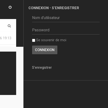
CONNEXION
•
S’ENREGISTRER
R
e
6 19:13
Se souvenir de moi
c
h
e
r
S’enregistrer
c
h
e
r