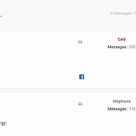
3 messages •
he avancée
Céd
Messages :
572
Stephane
Messages :
112
F&F.