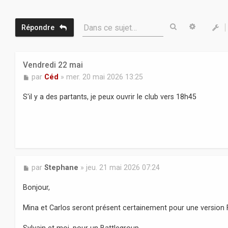
Rechercher
Recherc
Dans ce sujet…
Répondre
Vendredi 22 mai
M
par
Céd
»
mer. 20 mai 2026 13:25
e
s
S'il y a des partants, je peux ouvrir le club vers 18h45
s
a
g
e
M
par
Stephane
»
jeu. 21 mai 2026 07:24
e
s
Bonjour,
s
a
Mina et Carlos seront présent certainement pour une version 
g
e