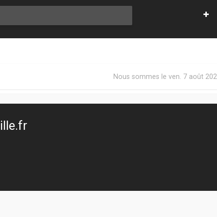
Nous sommes le ven. 7 août 202
le.fr