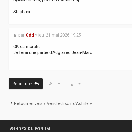
Sylvain et moi, pour un Battlegroup.
Stephane
M
par
Céd
»
jeu. 21 mai 2026 19:25
e
s
OK ca marche.
s
Je ferai une partie d'Adg avec Jean-Marc.
a
g
e
Répondre
Retourner vers « Vendredi soir d'Achille »
INDEX DU FORUM