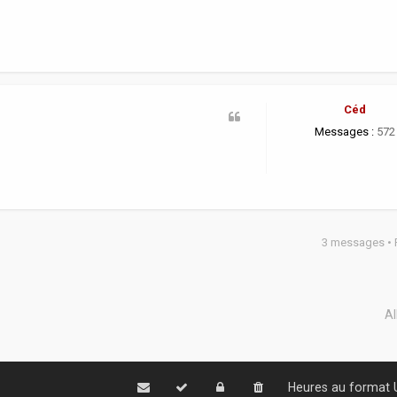
Céd
Messages :
572
3 messages •
Al
Heures au format