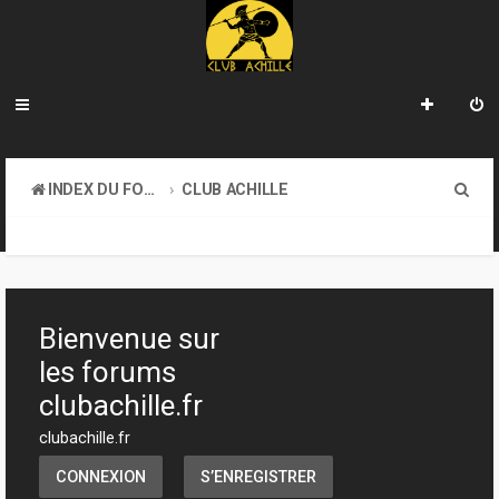
R
INDEX DU FORUM
CLUB ACHILLE
e
VENDREDI SOIR D'ACHILLE
c
h
e
Bienvenue sur
r
les forums
c
clubachille.fr
h
clubachille.fr
e
CONNEXION
S’ENREGISTRER