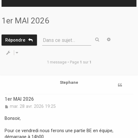
r
1er MAI 2026
Rechercher
Recherche 
Dans ce sujet…
Répondre
1 message • Page
1
sur
1
Stephane
1er MAI 2026
M
mar. 28 avr. 2026 19:25
e
s
Bonsoir,
s
a
Pour ce vendredi nous ferons une partie BE en équipe,
g
démarrage à 14h00.
e