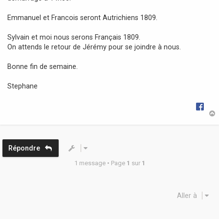
Emmanuel et Francois seront Autrichiens 1809.
Sylvain et moi nous serons Français 1809.
On attends le retour de Jérémy pour se joindre à nous.
Bonne fin de semaine.
Stephane
t
Répondre
1 message • Page
1
sur
1
Aller à