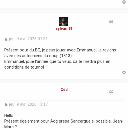
g
e
t
sylvain31
M
jeu. 9 avr. 2026 07:31
e
s
Présent pour du BE, je peux jouer avec Emmanuel, je reviens
s
avec des autrichiens du coup (1813).
a
Emmanuel, joue l'annee que tu veux, ca te mettra plus en
g
conditions de tournoi
e
t
Céd
M
jeu. 9 avr. 2026 13:17
e
s
Hello
s
Présent également pour Adg prépa Sancergue si possible. Jean-
a
Marc ?