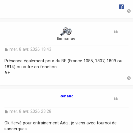
g
e
t
Emmanuel
M
mer. 8 avr. 2026 18:43
e
s
Présence également pour du BE (France 1085, 1807, 1809 ou
s
1814) ou autre en fonction.
a
A+
g
e
t
Renaud
M
mer. 8 avr. 2026 23:28
e
s
Ok Hervé pour entraînement Adg : je viens avec tournoi de
s
sancergues
a