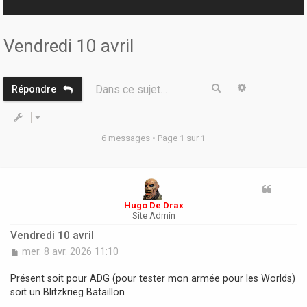
r
Vendredi 10 avril
Rechercher
Recherche 
Dans ce sujet…
Répondre
6 messages • Page
1
sur
1
Hugo De Drax
Site Admin
Vendredi 10 avril
M
mer. 8 avr. 2026 11:10
e
s
Présent soit pour ADG (pour tester mon armée pour les Worlds)
s
soit un Blitzkrieg Bataillon
a