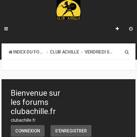
R
INDEX DU FORUM
CLUB ACHILLE
VENDREDI SOIR D'ACHILLE
e
c
h
e
Bienvenue sur
r
les forums
c
clubachille.fr
h
clubachille.fr
e
CONNEXION
S’ENREGISTRER