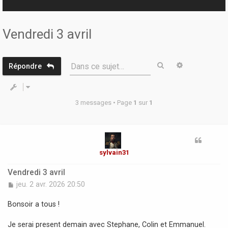
r
Vendredi 3 avril
Rechercher
Recherche 
Dans ce sujet…
Répondre
3 messages • Page
1
sur
1
sylvain31
Vendredi 3 avril
M
jeu. 2 avr. 2026 20:50
e
s
Bonsoir a tous !
s
a
Je serai present demain avec Stephane, Colin et Emmanuel.
g