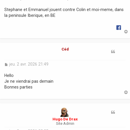
e
Stephane et Emmanuel jouent contre Colin et moi-meme, dans
la peninsule Iberique, en BE
t
Céd
M
jeu. 2 avr. 2026 21:49
e
s
Hello
s
Je ne viendrai pas demain
a
Bonnes parties
g
e
t
Hugo De Drax
Site Admin