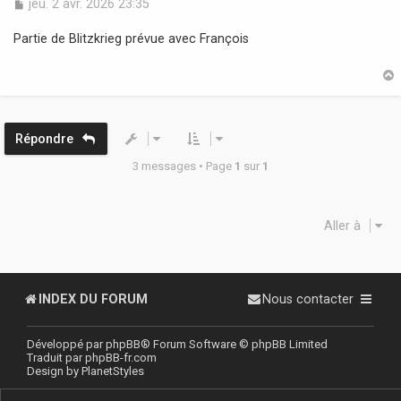
M
jeu. 2 avr. 2026 23:35
e
s
Partie de Blitzkrieg prévue avec François
s
a
g
e
t
Répondre
3 messages • Page
1
sur
1
Aller à
INDEX DU FORUM
Nous contacter
Développé par
phpBB
® Forum Software © phpBB Limited
Traduit par
phpBB-fr.com
Design by
PlanetStyles