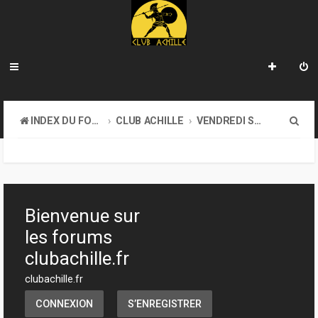
R
INDEX DU FORUM
CLUB ACHILLE
VENDREDI SOIR D'ACHILLE
e
c
h
e
Bienvenue sur
r
les forums
c
clubachille.fr
h
clubachille.fr
e
CONNEXION
S’ENREGISTRER