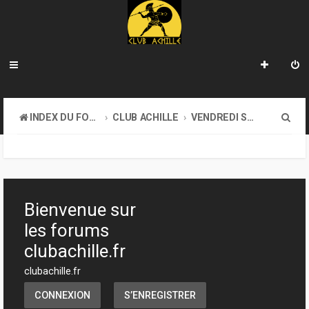
R
INDEX DU FORUM
CLUB ACHILLE
VENDREDI SOIR D'ACHILLE
e
c
h
e
Bienvenue sur
r
les forums
c
clubachille.fr
h
clubachille.fr
e
CONNEXION
S’ENREGISTRER