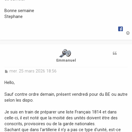
Bonne semaine
Stephane
t
Emmanuel
M
mer. 25 mars 2026 18:56
e
s
Hello,
s
a
Sauf contre ordre demain, présent vendredi pour du BE ou autre
g
selon les dispo.
e
Je suis en train de préparer une liste Français 1814 et dans
celle-ci, il est noté que la moitié des unités doivent être des
conscrits, provisoires ou de la garde nationales.
Sachant que dans l'artillerie il n'y a pas ce type d'unité, est-ce