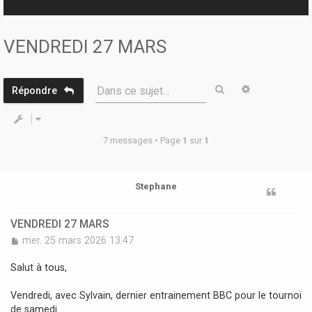
r
VENDREDI 27 MARS
Rechercher
Recherche 
Dans ce sujet…
Répondre
7 messages • Page
1
sur
1
Stephane
VENDREDI 27 MARS
M
mer. 25 mars 2026 13:47
e
s
Salut à tous,
s
a
Vendredi, avec Sylvain, dernier entrainement BBC pour le tournoi
g
de samedi.
e