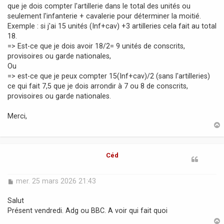
que je dois compter l'artillerie dans le total des unités ou
seulement l'infanterie + cavalerie pour déterminer la moitié.
Exemple : si j'ai 15 unités (Inf+cav) +3 artilleries cela fait au total
18.
=> Est-ce que je dois avoir 18/2= 9 unités de conscrits,
provisoires ou garde nationales,
Ou
=> est-ce que je peux compter 15(Inf+cav)/2 (sans l'artilleries)
ce qui fait 7,5 que je dois arrondir à 7 ou 8 de conscrits,
provisoires ou garde nationales.
Merci,
t
Céd
M
mer. 25 mars 2026 21:43
e
s
Salut
s
Présent vendredi. Adg ou BBC. A voir qui fait quoi
a
g