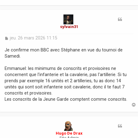
e
t
sylvain31
M
jeu. 26 mars 2026 11:15
e
s
Je confirme mon BBC avec Stéphane en vue du tournoi de
s
Samedi.
a
g
Emmanuel: les minimums de conscrits et provisoires ne
e
concernent que l'infanterie et la cavalerie, pas l'artillerie. Si tu
prends par exemple 16 unités et 2 artilleries, tu as donc 14
unités qui sont soit infanterie soit cavalerie, donc il te faut 7
conscrits et provisoires.
Les conscrits de la Jeune Garde comptent comme conscrits.
t
Hugo De Drax
Site Admin