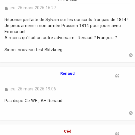
M
jeu. 26 mars 2026 16:27
e
s
Réponse parfaite de Sylvain sur les conscrits français de 1814 !
s
Je peux amener mon armée Prussien 1814 pour jouer avec
a
Emmanuel
g
A moins qu'il ait un autre adversaire : Renaud ? François ?
e
Sinon, nouveau test Blitzkrieg
t
Renaud
M
jeu. 26 mars 2026 19:06
e
s
Pas dispo Ce WE , A+ Renaud
s
a
g
e
t
Céd