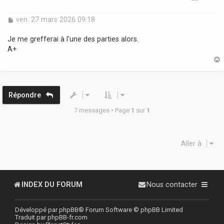
M
ven. 27 mars 2026 09:18
e
s
Je me grefferai à l'une des parties alors.
s
A+
a
g
e
t
Répondre
7 messages • Page
1
sur
1
Aller à
INDEX DU FORUM
Nous contacter
Développé par
phpBB
® Forum Software © phpBB Limited
Traduit par
phpBB-fr.com