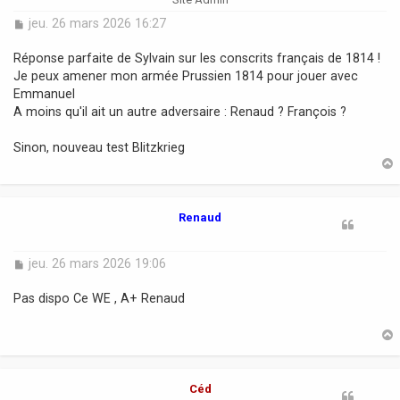
M
jeu. 26 mars 2026 16:27
e
s
Réponse parfaite de Sylvain sur les conscrits français de 1814 !
s
Je peux amener mon armée Prussien 1814 pour jouer avec
a
Emmanuel
g
A moins qu'il ait un autre adversaire : Renaud ? François ?
e
Sinon, nouveau test Blitzkrieg
t
Renaud
M
jeu. 26 mars 2026 19:06
e
s
Pas dispo Ce WE , A+ Renaud
s
a
g
e
t
Céd