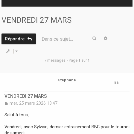
r
VENDREDI 27 MARS
Rechercher
Recherche 
Dans ce sujet…
Répondre
7 messages • Page
1
sur
1
Stephane
VENDREDI 27 MARS
M
mer. 25 mars 2026 13:47
e
s
Salut à tous,
s
a
Vendredi, avec Sylvain, dernier entrainement BBC pour le tournoi
g
de samedi.
e