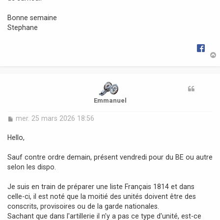
Bonne semaine
Stephane
t
Emmanuel
M
mer. 25 mars 2026 18:56
e
s
Hello,
s
a
Sauf contre ordre demain, présent vendredi pour du BE ou autre
g
selon les dispo.
e
Je suis en train de préparer une liste Français 1814 et dans
celle-ci, il est noté que la moitié des unités doivent être des
conscrits, provisoires ou de la garde nationales.
Sachant que dans l'artillerie il n'y a pas ce type d'unité, est-ce