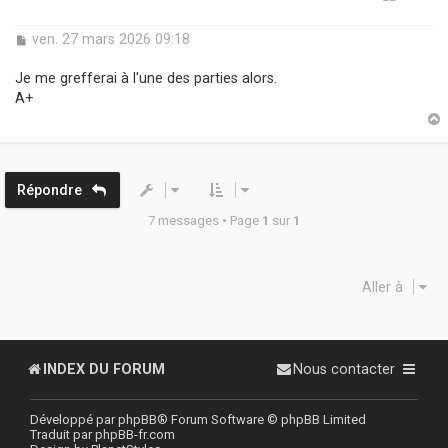
M
ven. 27 mars 2026 09:18
e
s
Je me grefferai à l'une des parties alors.
s
A+
a
g
e
t
Répondre
7 messages • Page
1
sur
1
Aller à
INDEX DU FORUM
Nous contacter
Développé par
phpBB
® Forum Software © phpBB Limited
Traduit par
phpBB-fr.com