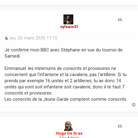
e
t
sylvain31
M
jeu. 26 mars 2026 11:15
e
s
Je confirme mon BBC avec Stéphane en vue du tournoi de
s
Samedi.
a
g
Emmanuel: les minimums de conscrits et provisoires ne
e
concernent que l'infanterie et la cavalerie, pas l'artillerie. Si tu
prends par exemple 16 unités et 2 artilleries, tu as donc 14
unités qui sont soit infanterie soit cavalerie, donc il te faut 7
conscrits et provisoires.
Les conscrits de la Jeune Garde comptent comme conscrits.
t
Hugo De Drax
Site Admin