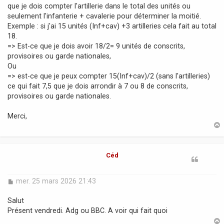
que je dois compter l'artillerie dans le total des unités ou
seulement l'infanterie + cavalerie pour déterminer la moitié.
Exemple : si j'ai 15 unités (Inf+cav) +3 artilleries cela fait au total
18.
=> Est-ce que je dois avoir 18/2= 9 unités de conscrits,
provisoires ou garde nationales,
Ou
=> est-ce que je peux compter 15(Inf+cav)/2 (sans l'artilleries)
ce qui fait 7,5 que je dois arrondir à 7 ou 8 de conscrits,
provisoires ou garde nationales.
Merci,
t
Céd
M
mer. 25 mars 2026 21:43
e
s
Salut
s
Présent vendredi. Adg ou BBC. A voir qui fait quoi
a
g