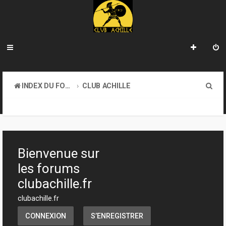
R
INDEX DU FORUM
CLUB ACHILLE
e
VENDREDI SOIR D'ACHILLE
c
h
e
Bienvenue sur
r
les forums
c
clubachille.fr
h
clubachille.fr
e
CONNEXION
S’ENREGISTRER