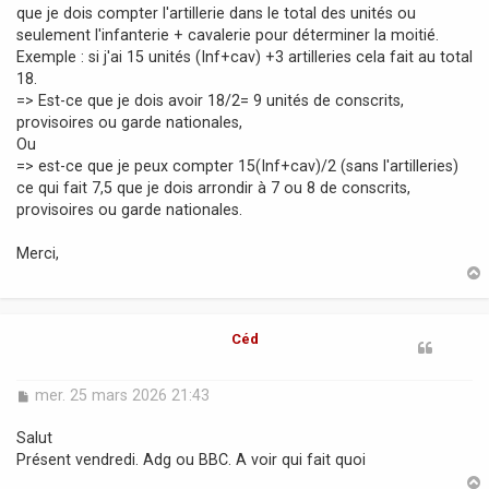
que je dois compter l'artillerie dans le total des unités ou
seulement l'infanterie + cavalerie pour déterminer la moitié.
Exemple : si j'ai 15 unités (Inf+cav) +3 artilleries cela fait au total
18.
=> Est-ce que je dois avoir 18/2= 9 unités de conscrits,
provisoires ou garde nationales,
Ou
=> est-ce que je peux compter 15(Inf+cav)/2 (sans l'artilleries)
ce qui fait 7,5 que je dois arrondir à 7 ou 8 de conscrits,
provisoires ou garde nationales.
Merci,
t
Céd
M
mer. 25 mars 2026 21:43
e
s
Salut
s
Présent vendredi. Adg ou BBC. A voir qui fait quoi
a
g