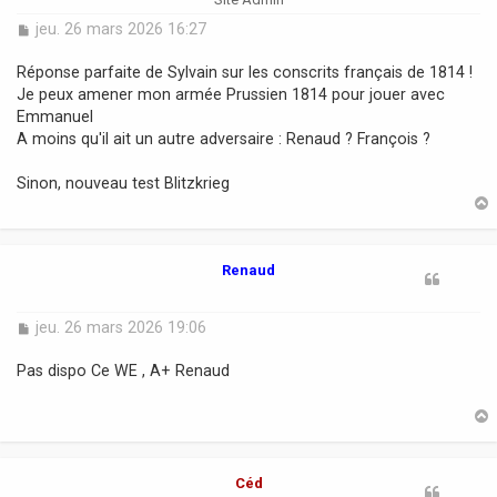
M
jeu. 26 mars 2026 16:27
e
s
Réponse parfaite de Sylvain sur les conscrits français de 1814 !
s
Je peux amener mon armée Prussien 1814 pour jouer avec
a
Emmanuel
g
A moins qu'il ait un autre adversaire : Renaud ? François ?
e
Sinon, nouveau test Blitzkrieg
t
Renaud
M
jeu. 26 mars 2026 19:06
e
s
Pas dispo Ce WE , A+ Renaud
s
a
g
e
t
Céd