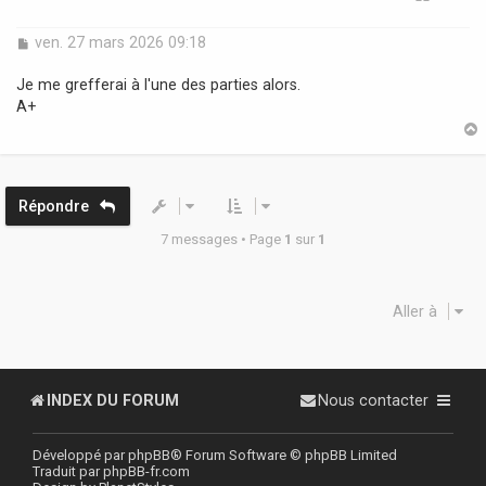
M
ven. 27 mars 2026 09:18
e
s
Je me grefferai à l'une des parties alors.
s
A+
a
g
e
t
Répondre
7 messages • Page
1
sur
1
Aller à
INDEX DU FORUM
Nous contacter
Développé par
phpBB
® Forum Software © phpBB Limited
Traduit par
phpBB-fr.com