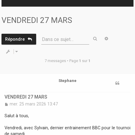
r
VENDREDI 27 MARS
Rechercher
Recherche 
Dans ce sujet…
Répondre
7 messages • Page
1
sur
1
Stephane
VENDREDI 27 MARS
M
mer. 25 mars 2026 13:47
e
s
Salut à tous,
s
a
Vendredi, avec Sylvain, dernier entrainement BBC pour le tournoi
g
de samedi.
e