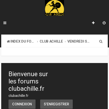
R
INDEX DU FORUM
CLUB ACHILLE
VENDREDI SOIR D'ACHILLE
e
c
h
e
Bienvenue sur
r
les forums
c
clubachille.fr
h
clubachille.fr
e
CONNEXION
S’ENREGISTRER