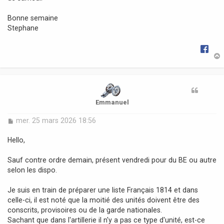
Bonne semaine
Stephane
t
Emmanuel
M
mer. 25 mars 2026 18:56
e
s
Hello,
s
a
Sauf contre ordre demain, présent vendredi pour du BE ou autre
g
selon les dispo.
e
Je suis en train de préparer une liste Français 1814 et dans
celle-ci, il est noté que la moitié des unités doivent être des
conscrits, provisoires ou de la garde nationales.
Sachant que dans l'artillerie il n'y a pas ce type d'unité, est-ce