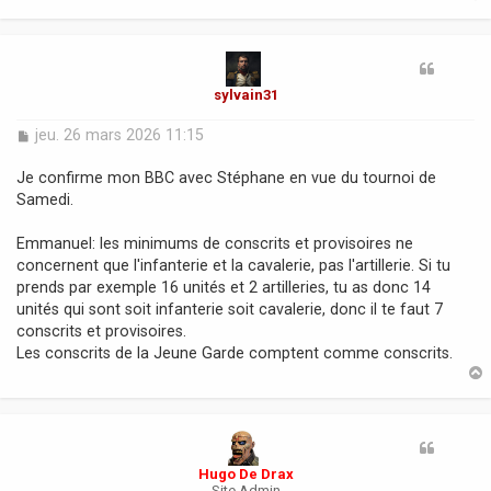
e
t
sylvain31
M
jeu. 26 mars 2026 11:15
e
s
Je confirme mon BBC avec Stéphane en vue du tournoi de
s
Samedi.
a
g
Emmanuel: les minimums de conscrits et provisoires ne
e
concernent que l'infanterie et la cavalerie, pas l'artillerie. Si tu
prends par exemple 16 unités et 2 artilleries, tu as donc 14
unités qui sont soit infanterie soit cavalerie, donc il te faut 7
conscrits et provisoires.
Les conscrits de la Jeune Garde comptent comme conscrits.
t
Hugo De Drax
Site Admin