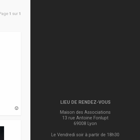
 Page
1
sur
1
LIEU DE RENDEZ-VOUS
H
Maison des Associations
a
u
13 rue Antoine Fonlupt
t
69008 Lyon
Le Vendredi soir à partir de 18h30