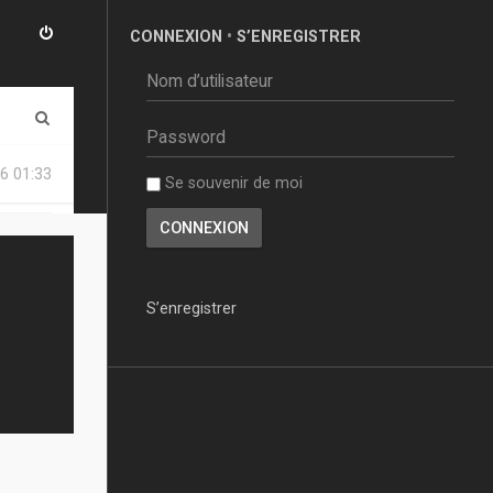
CONNEXION
•
S’ENREGISTRER
R
e
6 01:33
Se souvenir de moi
c
h
e
r
S’enregistrer
c
h
e
r