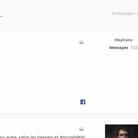
9 messages •
he avancée
Stephane
Messages :
112
 autre, selon les besoins et disponibilités