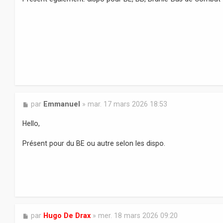
s
a
g
e
M
par
Emmanuel
»
mar. 17 mars 2026 18:53
e
s
Hello,
s
a
Présent pour du BE ou autre selon les dispo.
g
e
M
par
Hugo De Drax
»
mer. 18 mars 2026 09:20