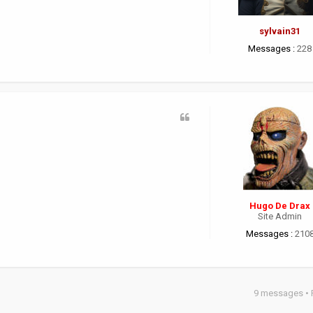
sylvain31
Messages :
228
Hugo De Drax
Site Admin
Messages :
210
9 messages •