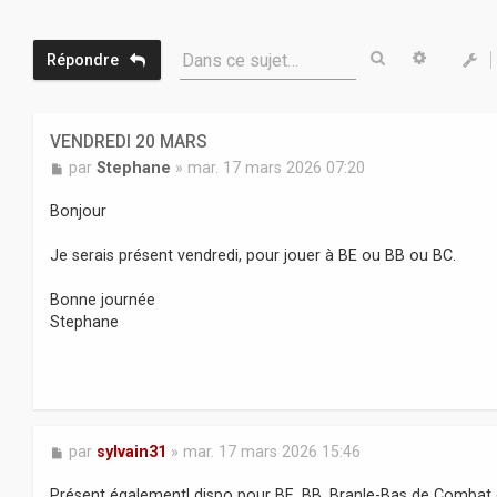
Rechercher
Recherc
Dans ce sujet…
Répondre
VENDREDI 20 MARS
M
par
Stephane
»
mar. 17 mars 2026 07:20
e
s
Bonjour
s
a
Je serais présent vendredi, pour jouer à BE ou BB ou BC.
g
e
Bonne journée
Stephane
M
par
sylvain31
»
mar. 17 mars 2026 15:46
e
s
Présent également! dispo pour BE, BB, Branle-Bas de Combat ou