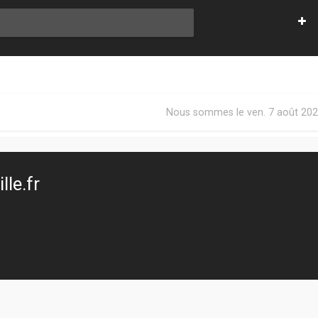
Nous sommes le ven. 7 août 202
le.fr