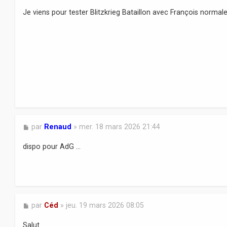
e
s
Je viens pour tester Blitzkrieg Bataillon avec François norma
s
a
g
e
M
par
Renaud
»
mer. 18 mars 2026 21:44
e
s
dispo pour AdG ...
s
a
g
e
M
par
Céd
»
jeu. 19 mars 2026 08:05
e
s
Salut