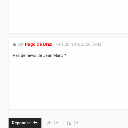
e
M
par
Hugo De Drax
»
ven. 20 mars 2026 06:42
e
s
Pas de news de Jean Marc ?
s
a
g
e
Répondre