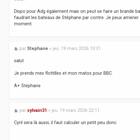
s
a
Dispo pour Adg également mais on peut se faire un brande bas
g
faudrait les bateaux de Stéphane par contre. Je peux amener 
e
moment.
M
par
Stephane
»
jeu. 19 mars 2026 10:31
e
s
salut
s
a
Je prends mes flottilles et mon matos pour BBC.
g
e
A+ Stephane
M
par
sylvain31
»
jeu. 19 mars 2026 22:11
e
s
Cyril sera là aussi, il faut calculer un petit peu donc
s
a
g