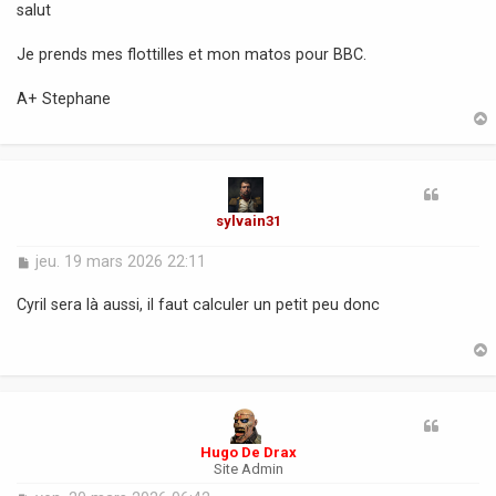
s
salut
s
a
Je prends mes flottilles et mon matos pour BBC.
g
e
A+ Stephane
t
sylvain31
M
jeu. 19 mars 2026 22:11
e
s
Cyril sera là aussi, il faut calculer un petit peu donc
s
a
g
e
t
Hugo De Drax
Site Admin