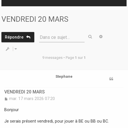
r
VENDREDI 20 MARS
Rechercher
Recherche 
Dans ce sujet…
Répondre
9 messages • Page
1
sur
1
Stephane
VENDREDI 20 MARS
M
mar. 17 mars 2026 07:20
e
s
Bonjour
s
a
Je serais présent vendredi, pour jouer à BE ou BB ou BC.
g
e