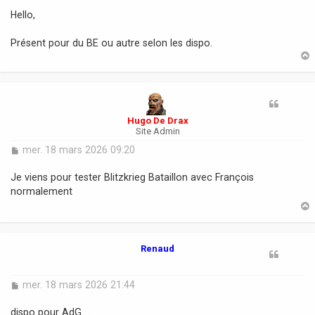
s
Hello,
s
a
Présent pour du BE ou autre selon les dispo.
g
e
t
Hugo De Drax
Site Admin
M
mer. 18 mars 2026 09:20
e
s
Je viens pour tester Blitzkrieg Bataillon avec François
s
normalement
a
g
e
t
Renaud
M
mer. 18 mars 2026 21:44
e
s
dispo pour AdG ...