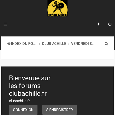
R
INDEX DU FORUM
CLUB ACHILLE
VENDREDI SOIR D'ACHILLE
e
c
h
e
Bienvenue sur
r
les forums
c
clubachille.fr
h
clubachille.fr
e
CONNEXION
S’ENREGISTRER