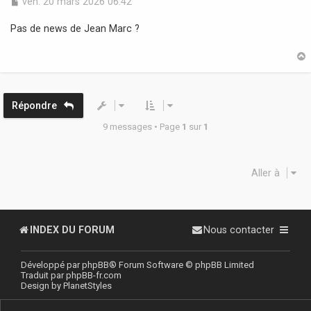
M
ven. 20 mars 2026 06:42
e
s
Pas de news de Jean Marc ?
s
a
g
e
t
Répondre
9 messages • Page
1
sur
1
Aller à
INDEX DU FORUM
Nous contacter
Développé par
phpBB
® Forum Software © phpBB Limited
Traduit par
phpBB-fr.com
Design by
PlanetStyles