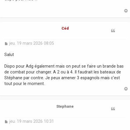
s
a
g
e
t
Céd
M
jeu. 19 mars 2026 08:05
e
s
Salut
s
a
Dispo pour Adg également mais on peut se faire un brande bas
g
de combat pour changer. A 2 ou à 4. Il faudrait les bateaux de
e
Stéphane par contre. Je peux amener 3 espagnols mais c'est
tout pour le moment.
t
Stephane
M
jeu. 19 mars 2026 10:31
e