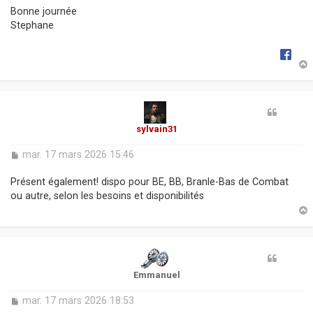
Bonne journée
Stephane
t
sylvain31
M
mar. 17 mars 2026 15:46
e
s
Présent également! dispo pour BE, BB, Branle-Bas de Combat
s
ou autre, selon les besoins et disponibilités
a
g
e
t
Emmanuel
M
mar. 17 mars 2026 18:53
e