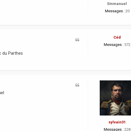
Emmanuel
Messages :
20
Céd
Messages :
572
c du Parthes
uel
sylvain31
Messages :
228