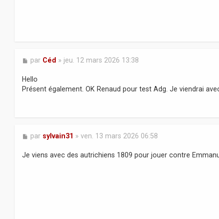
M
par
Céd
»
jeu. 12 mars 2026 13:38
e
s
Hello
s
Présent également. OK Renaud pour test Adg. Je viendrai ave
a
g
e
M
par
sylvain31
»
ven. 13 mars 2026 06:58
e
s
Je viens avec des autrichiens 1809 pour jouer contre Emman
s
a
g
e