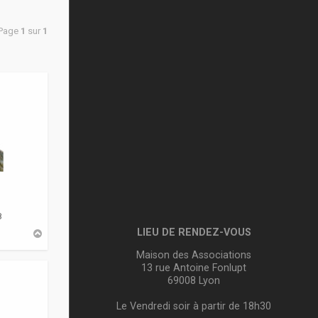
 Page
1
sur
1
8
LIEU DE RENDEZ-VOUS
H
a
u
Maison des Associations
t
13 rue Antoine Fonlupt
69008 Lyon
Le Vendredi soir à partir de 18h30