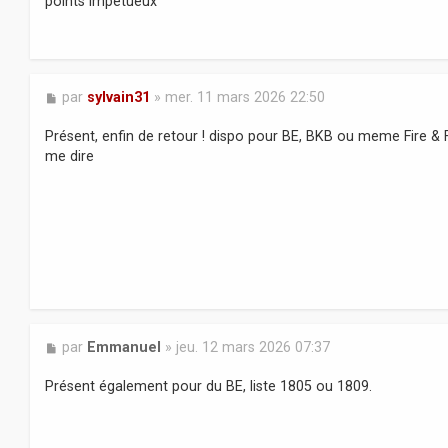
points impétueux
a
g
e
M
par
sylvain31
»
mer. 11 mars 2026 22:50
e
s
Présent, enfin de retour ! dispo pour BE, BKB ou meme Fire & 
s
me dire
a
g
e
M
par
Emmanuel
»
jeu. 12 mars 2026 07:37
e
s
Présent également pour du BE, liste 1805 ou 1809.
s
a
g
e