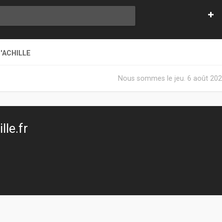
'ACHILLE
Nous sommes le jeu. 6 août 202
le.fr