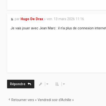
M
par
Hugo De Drax
»
ven. 13 mars 2026 11:16
e
s
Je vais jouer avec Jean Marc : il n'a plus de connexion internet
s
a
g
e
Répondre
Retourner vers « Vendredi soir d'Achille »