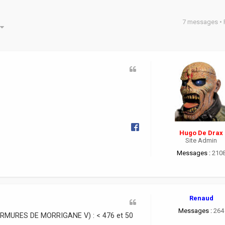
7 messages •
he avancée
Hugo De Drax
Site Admin
Messages :
210
Renaud
Messages :
264
 MURMURES DE MORRIGANE V) : < 476 et 50