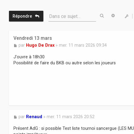
Rechercher
Recherc
Dans ce sujet…
Répondre
Vendredi 13 mars
M
par
Hugo De Drax
»
mer. 11 mars 2026 09:34
e
s
J'ouvre à 18h30
s
Possibilité de faire du BKB ou autre selon les joueurs
a
g
e
M
par
Renaud
»
mer. 11 mars 2026 20:52
e
s
Présent AdG : si possible Test liste tournoi sancergue (LES
s