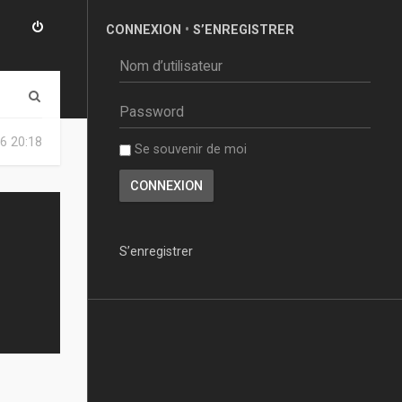
CONNEXION
•
S’ENREGISTRER
R
e
6 20:18
Se souvenir de moi
c
h
e
r
S’enregistrer
c
h
e
r