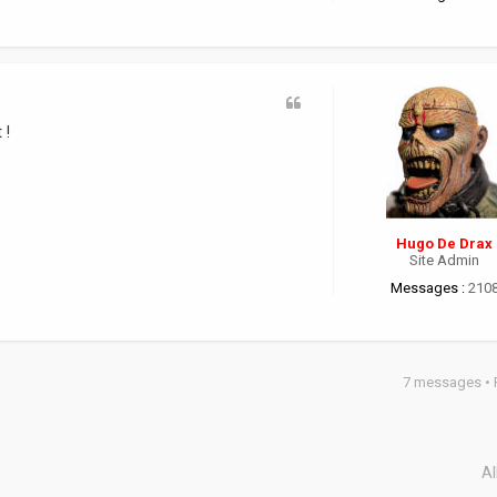
 !
Hugo De Drax
Site Admin
Messages :
210
7 messages •
Al