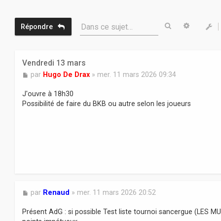
Rechercher
Recherc
Dans ce sujet…
Répondre
Vendredi 13 mars
M
par
Hugo De Drax
»
mer. 11 mars 2026 09:34
e
s
J'ouvre à 18h30
s
Possibilité de faire du BKB ou autre selon les joueurs
a
g
e
M
par
Renaud
»
mer. 11 mars 2026 20:52
e
s
Présent AdG : si possible Test liste tournoi sancergue (LES
s