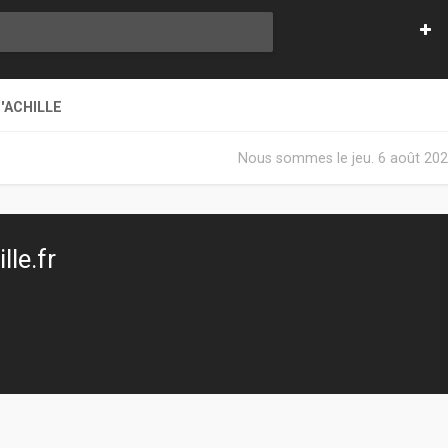
'ACHILLE
Nous sommes le jeu. 6 août 202
le.fr