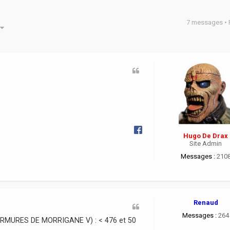
7 messages •
he avancée
Hugo De Drax
Site Admin
Messages :
210
Renaud
Messages :
264
 MURMURES DE MORRIGANE V) : < 476 et 50