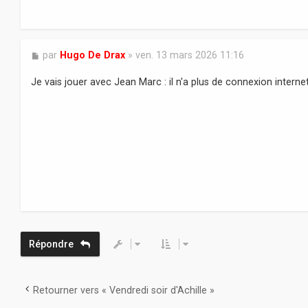
M
par
Hugo De Drax
»
ven. 13 mars 2026 11:16
e
s
Je vais jouer avec Jean Marc : il n'a plus de connexion internet
s
a
g
e
Répondre
Retourner vers « Vendredi soir d'Achille »