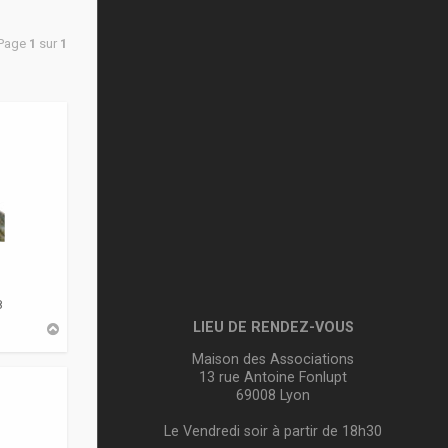
 Page
1
sur
1
8
LIEU DE RENDEZ-VOUS
H
a
u
Maison des Associations
t
13 rue Antoine Fonlupt
69008 Lyon
Le Vendredi soir à partir de 18h30