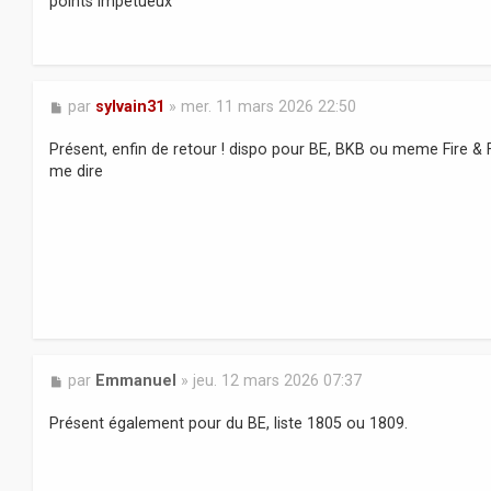
points impétueux
a
g
e
M
par
sylvain31
»
mer. 11 mars 2026 22:50
e
s
Présent, enfin de retour ! dispo pour BE, BKB ou meme Fire & 
s
me dire
a
g
e
M
par
Emmanuel
»
jeu. 12 mars 2026 07:37
e
s
Présent également pour du BE, liste 1805 ou 1809.
s
a
g
e