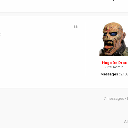
 !
Hugo De Drax
Site Admin
Messages :
210
7 messages •
Al