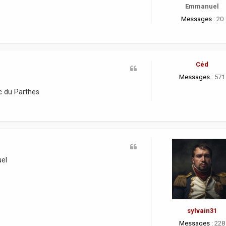
Emmanuel
Messages :
20
Céd
Messages :
571
c du Parthes
uel
sylvain31
Messages :
228