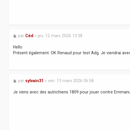
M
par
Céd
»
jeu. 12 mars 2026 13:38
e
s
Hello
s
Présent également. OK Renaud pour test Adg. Je viendrai ave
a
g
e
M
par
sylvain31
»
ven. 13 mars 2026 06:58
e
s
Je viens avec des autrichiens 1809 pour jouer contre Emman
s
a
g
e