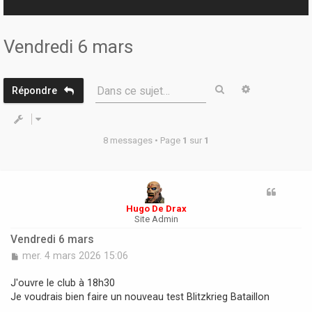
r
Vendredi 6 mars
Rechercher
Recherche 
Dans ce sujet…
Répondre
8 messages • Page
1
sur
1
Hugo De Drax
Site Admin
Vendredi 6 mars
M
mer. 4 mars 2026 15:06
e
s
J'ouvre le club à 18h30
s
Je voudrais bien faire un nouveau test Blitzkrieg Bataillon
a