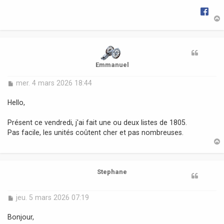
g
e
t
Emmanuel
M
mer. 4 mars 2026 18:44
e
s
Hello,
s
a
Présent ce vendredi, j'ai fait une ou deux listes de 1805.
g
Pas facile, les unités coûtent cher et pas nombreuses.
e
t
Stephane
M
jeu. 5 mars 2026 07:19
e
s
Bonjour,
s