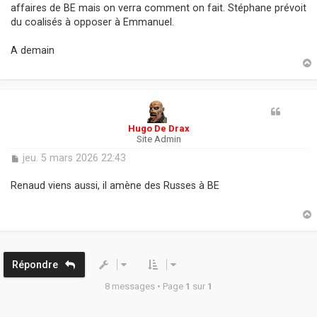
s
affaires de BE mais on verra comment on fait. Stéphane prévoit
a
du coalisés à opposer à Emmanuel.
g
e
A demain
t
Hugo De Drax
Site Admin
M
jeu. 5 mars 2026 22:43
e
s
Renaud viens aussi, il amène des Russes à BE
s
a
g
e
t
Répondre
8 messages • Page
1
sur
1