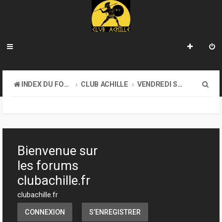
R
INDEX DU FORUM
CLUB ACHILLE
VENDREDI SOIR D'ACHILLE
e
c
h
e
Bienvenue sur
r
les forums
c
clubachille.fr
h
clubachille.fr
e
CONNEXION
S’ENREGISTRER