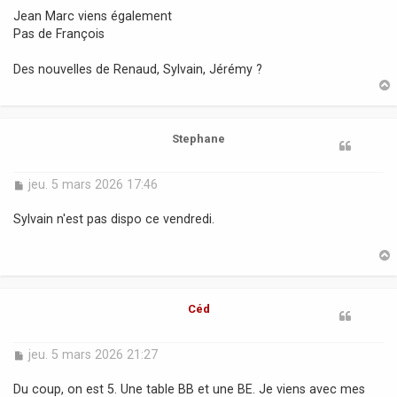
s
Jean Marc viens également
s
Pas de François
a
g
Des nouvelles de Renaud, Sylvain, Jérémy ?
e
t
Stephane
M
jeu. 5 mars 2026 17:46
e
s
Sylvain n'est pas dispo ce vendredi.
s
a
g
e
t
Céd
M
jeu. 5 mars 2026 21:27
e
s
Du coup, on est 5. Une table BB et une BE. Je viens avec mes