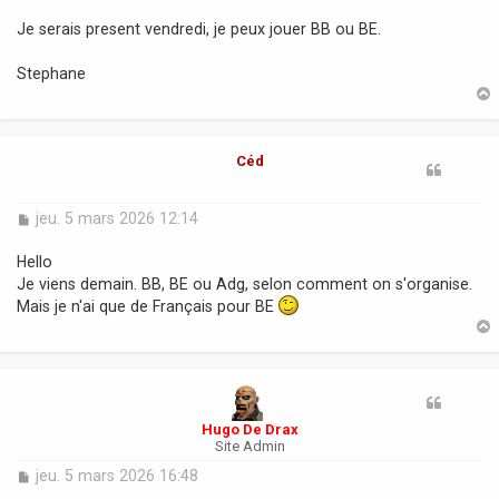
a
Je serais present vendredi, je peux jouer BB ou BE.
g
e
Stephane
t
Céd
M
jeu. 5 mars 2026 12:14
e
s
Hello
s
Je viens demain. BB, BE ou Adg, selon comment on s'organise.
a
Mais je n'ai que de Français pour BE
g
e
t
Hugo De Drax
Site Admin
M
jeu. 5 mars 2026 16:48
e