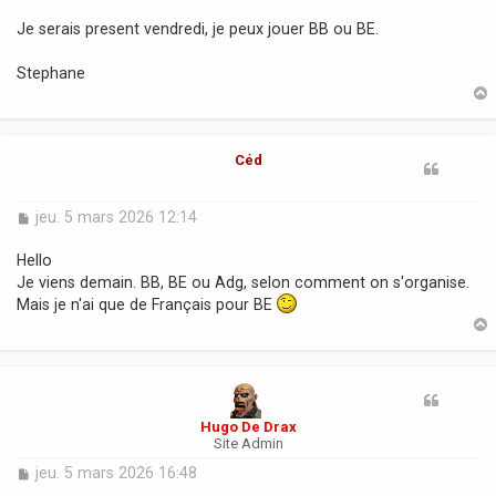
a
Je serais present vendredi, je peux jouer BB ou BE.
g
e
Stephane
t
Céd
M
jeu. 5 mars 2026 12:14
e
s
Hello
s
Je viens demain. BB, BE ou Adg, selon comment on s'organise.
a
Mais je n'ai que de Français pour BE
g
e
t
Hugo De Drax
Site Admin
M
jeu. 5 mars 2026 16:48
e