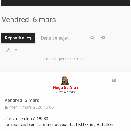
r
Vendredi 6 mars
Rechercher
Recherche 
Dans ce sujet…
Répondre
8 messages • Page
1
sur
1
Hugo De Drax
Site Admin
Vendredi 6 mars
M
mer. 4 mars 2026 15:06
e
s
J'ouvre le club à 18h30
s
Je voudrais bien faire un nouveau test Blitzkrieg Bataillon
a