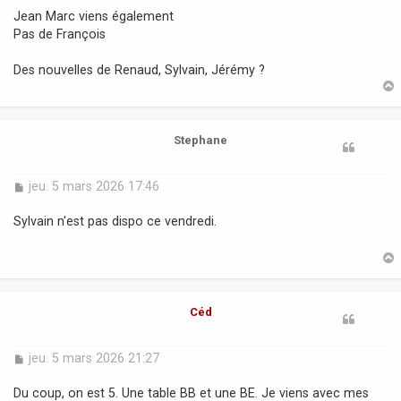
s
Jean Marc viens également
s
Pas de François
a
g
Des nouvelles de Renaud, Sylvain, Jérémy ?
e
t
Stephane
M
jeu. 5 mars 2026 17:46
e
s
Sylvain n'est pas dispo ce vendredi.
s
a
g
e
t
Céd
M
jeu. 5 mars 2026 21:27
e
s
Du coup, on est 5. Une table BB et une BE. Je viens avec mes