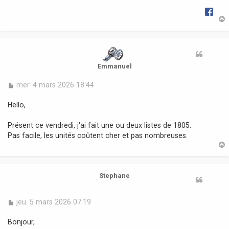
g
e
t
Emmanuel
M
mer. 4 mars 2026 18:44
e
s
Hello,
s
a
Présent ce vendredi, j'ai fait une ou deux listes de 1805.
g
Pas facile, les unités coûtent cher et pas nombreuses.
e
t
Stephane
M
jeu. 5 mars 2026 07:19
e
s
Bonjour,
s