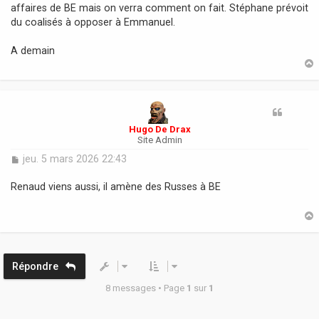
s
affaires de BE mais on verra comment on fait. Stéphane prévoit
a
du coalisés à opposer à Emmanuel.
g
e
A demain
t
Hugo De Drax
Site Admin
M
jeu. 5 mars 2026 22:43
e
s
Renaud viens aussi, il amène des Russes à BE
s
a
g
e
t
Répondre
8 messages • Page
1
sur
1