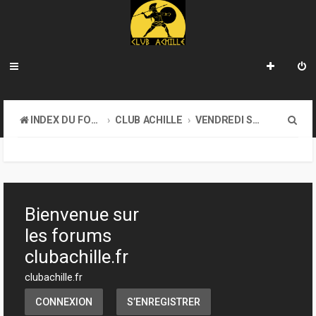
R
INDEX DU FORUM
CLUB ACHILLE
VENDREDI SOIR D'ACHILLE
e
c
h
e
Bienvenue sur
r
les forums
c
clubachille.fr
h
clubachille.fr
e
CONNEXION
S’ENREGISTRER