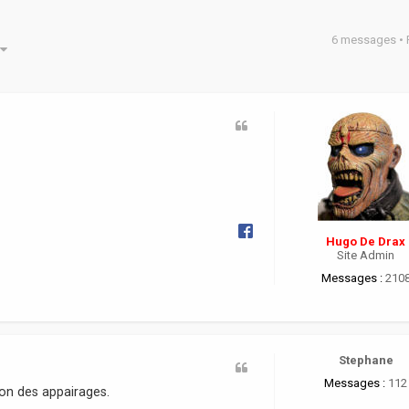
6 messages •
he avancée
Hugo De Drax
Site Admin
Messages :
210
Stephane
Messages :
112
ion des appairages.