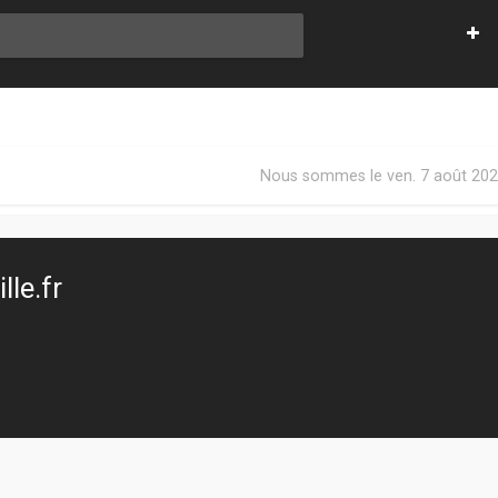
Nous sommes le ven. 7 août 202
le.fr