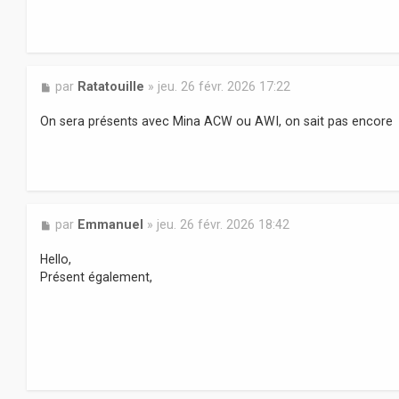
a
g
e
M
par
Ratatouille
»
jeu. 26 févr. 2026 17:22
e
s
On sera présents avec Mina ACW ou AWI, on sait pas encore
s
a
g
e
M
par
Emmanuel
»
jeu. 26 févr. 2026 18:42
e
s
Hello,
s
Présent également,
a
g
e