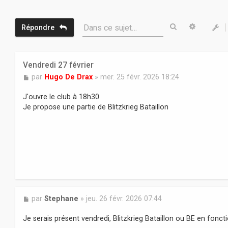
Rechercher
Recherc
Dans ce sujet…
Répondre
Vendredi 27 février
M
par
Hugo De Drax
»
mer. 25 févr. 2026 18:24
e
s
J'ouvre le club à 18h30
s
Je propose une partie de Blitzkrieg Bataillon
a
g
e
M
par
Stephane
»
jeu. 26 févr. 2026 07:44
e
s
Je serais présent vendredi, Blitzkrieg Bataillon ou BE en fonct
s