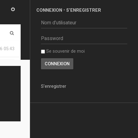
CONNEXION
•
S’ENREGISTRER
R
e
6 05:43
Se souvenir de moi
c
h
e
r
S’enregistrer
c
h
e
r