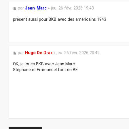
M
par
Jean-Marc
»
jeu. 26 févr. 2026 19:43
e
s
présent aussi pour BKB avec des américains 1943
s
a
g
e
M
par
Hugo De Drax
»
jeu. 26 févr. 2026 20:42
e
s
OK, je joues BKB avec Jean Marc
s
Stéphane et Emmanuel font du BE
a
g
e