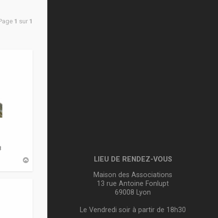
 Page
1
sur
1
8
LIEU DE RENDEZ-VOUS
H
a
u
Maison des Associations
t
13 rue Antoine Fonlupt
69008 Lyon
Le Vendredi soir à partir de 18h30