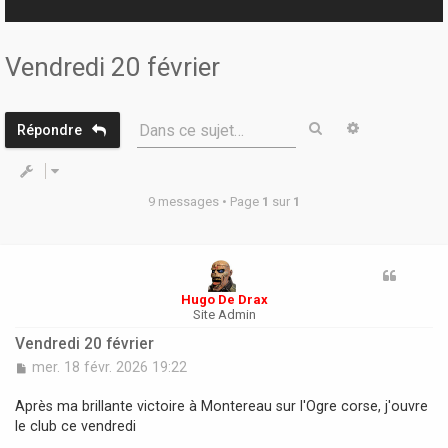
r
Vendredi 20 février
Rechercher
Recherche 
Dans ce sujet…
Répondre
9 messages • Page
1
sur
1
Hugo De Drax
Site Admin
Vendredi 20 février
M
mer. 18 févr. 2026 19:22
e
s
Après ma brillante victoire à Montereau sur l'Ogre corse, j'ouvre
s
le club ce vendredi
a