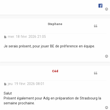
g
e
t
Stephane
M
mer. 18 févr. 2026 21:05
e
s
Je serais présent, pour jouer BE de préference en équipe.
s
a
g
e
t
Céd
M
jeu. 19 févr. 2026 08:01
e
s
Salut
s
Présent également pour Adg en préparation de Strasbourg la
a
semaine prochaine.
g
e