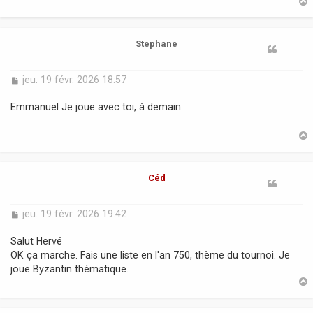
t
Stephane
M
jeu. 19 févr. 2026 18:57
e
s
Emmanuel Je joue avec toi, à demain.
s
a
g
e
t
Céd
M
jeu. 19 févr. 2026 19:42
e
s
Salut Hervé
s
OK ça marche. Fais une liste en l'an 750, thème du tournoi. Je
a
joue Byzantin thématique.
g
e
t