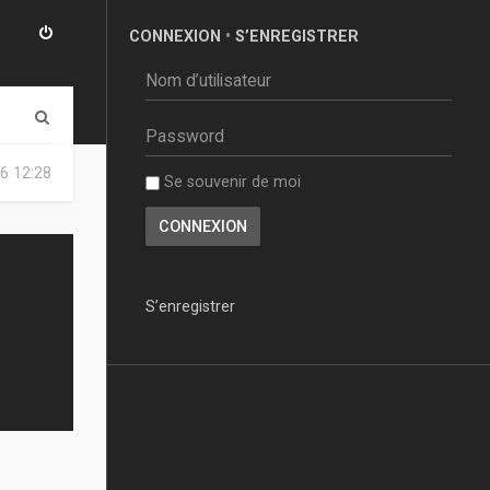
CONNEXION
•
S’ENREGISTRER
R
e
6 12:28
Se souvenir de moi
c
h
e
r
S’enregistrer
c
h
e
r