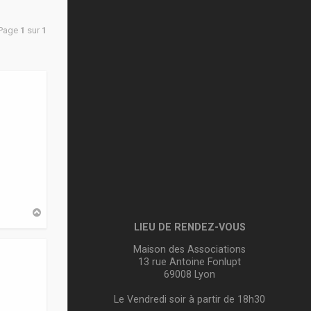
 Page
1
sur
1
H
a
LIEU DE RENDEZ-VOUS
u
t
Maison des Associations
13 rue Antoine Fonlupt
69008 Lyon
Le Vendredi soir à partir de 18h30