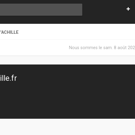
'ACHILLE
Nous sommes le sam. 8 août 202
le.fr