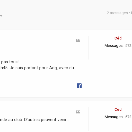
2 messages •
he avancée
Céd
Messages :
572
 pas tous!
18h45. Je suis partant pour Adg, avec du
Céd
Messages :
572
nde au club. D'autres peuvent venir...