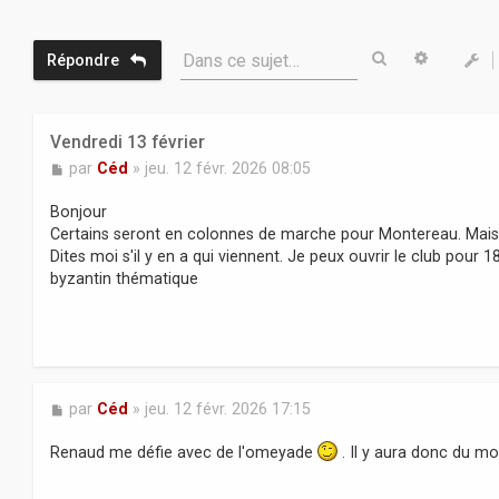
Rechercher
Recherc
Dans ce sujet…
Répondre
Vendredi 13 février
M
par
Céd
»
jeu. 12 févr. 2026 08:05
e
s
Bonjour
s
Certains seront en colonnes de marche pour Montereau. Mais
a
Dites moi s'il y en a qui viennent. Je peux ouvrir le club pour 
g
byzantin thématique
e
M
par
Céd
»
jeu. 12 févr. 2026 17:15
e
s
Renaud me défie avec de l'omeyade
. Il y aura donc du mo
s
a