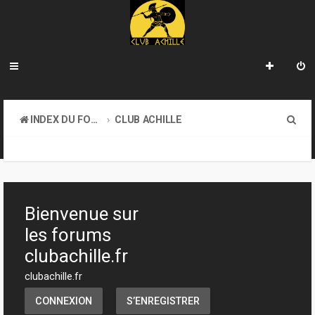
R
INDEX DU FORUM
CLUB ACHILLE
e
VENDREDI SOIR D'ACHILLE
c
h
e
Bienvenue sur
r
les forums
c
clubachille.fr
h
clubachille.fr
e
CONNEXION
S’ENREGISTRER