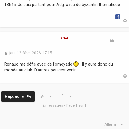
18h45. Je suis partant pour Adg, avec du byzantin thématique
t
Céd
M
jeu. 12 févr. 2026 17:15
e
s
Renaud me défie avec de l'omeyade
. Il y aura donc du
s
monde au club. D'autres peuvent venir...
a
g
e
t
Répondre
2 messages • Page
1
sur
1
Aller à