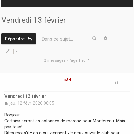
r
Vendredi 13 février
Rechercher
Recherche 
Dans ce sujet…
Répondre
2 messages • Page
1
sur
1
Céd
Vendredi 13 février
M
jeu. 12 févr. 2026 08:05
e
s
Bonjour
s
Certains seront en colonnes de marche pour Montereau. Mais
a
pas tous!
g
Dites moi s'il y en a qui viennent. Je peux ouvrir le club pour
e