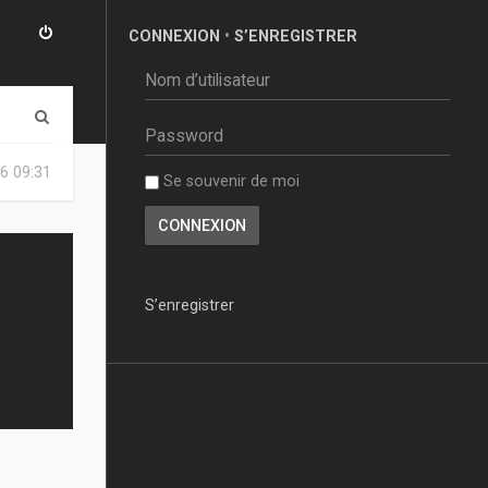
CONNEXION
•
S’ENREGISTRER
R
e
6 09:31
Se souvenir de moi
c
h
e
r
S’enregistrer
c
h
e
r