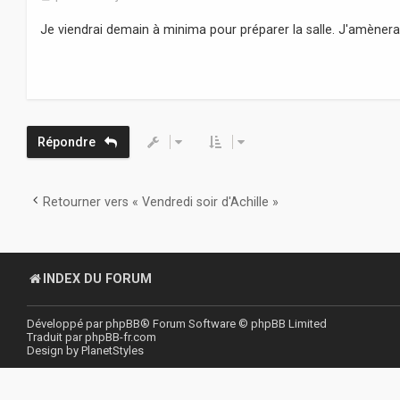
e
s
Je viendrai demain à minima pour préparer la salle. J'amèner
s
a
g
e
Répondre
Retourner vers « Vendredi soir d'Achille »
INDEX DU FORUM
Développé par
phpBB
® Forum Software © phpBB Limited
Traduit par
phpBB-fr.com
Design by
PlanetStyles