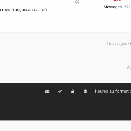
Messages :
572
ai mes français au cas où
4 messages •
Al
Heures au format