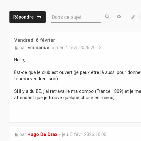
Rechercher
Recherc
Dans ce sujet…
Répondre
Vendredi 6 février
M
par
Emmanuel
»
mer. 4 févr. 2026 20:13
e
s
Hello,
s
a
Est-ce que le club est ouvert (je peux être là aussi pour donn
g
tournoi vendredi soir).
e
Si il y a du BE, j'ai retravaillé ma compo (France 1809) et je m
attendant que je trouve quelque chose en mieux).
M
par
Hugo De Drax
»
jeu. 5 févr. 2026 10:00
e