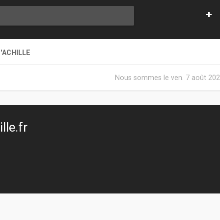
'ACHILLE
Nous sommes le ven. 7 août 202
le.fr