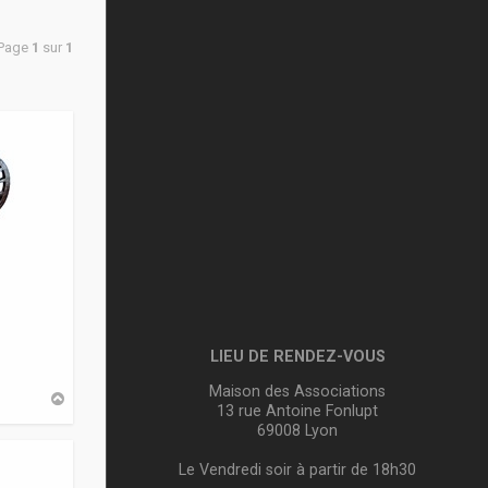
 Page
1
sur
1
LIEU DE RENDEZ-VOUS
Maison des Associations
H
13 rue Antoine Fonlupt
a
u
69008 Lyon
t
Le Vendredi soir à partir de 18h30