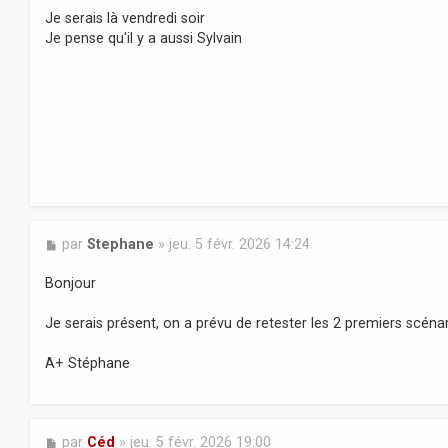
s
Je serais là vendredi soir
s
Je pense qu'il y a aussi Sylvain
a
g
e
M
par
Stephane
»
jeu. 5 févr. 2026 14:24
e
s
Bonjour
s
a
Je serais présent, on a prévu de retester les 2 premiers scén
g
e
A+ Stéphane
M
par
Céd
»
jeu. 5 févr. 2026 19:00