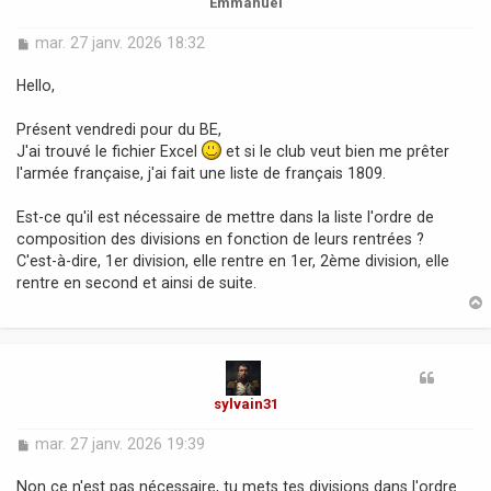
Emmanuel
M
mar. 27 janv. 2026 18:32
e
s
Hello,
s
a
Présent vendredi pour du BE,
g
J'ai trouvé le fichier Excel
et si le club veut bien me prêter
e
l'armée française, j'ai fait une liste de français 1809.
Est-ce qu'il est nécessaire de mettre dans la liste l'ordre de
composition des divisions en fonction de leurs rentrées ?
C'est-à-dire, 1er division, elle rentre en 1er, 2ème division, elle
rentre en second et ainsi de suite.
t
sylvain31
M
mar. 27 janv. 2026 19:39
e
s
Non ce n'est pas nécessaire, tu mets tes divisions dans l'ordre