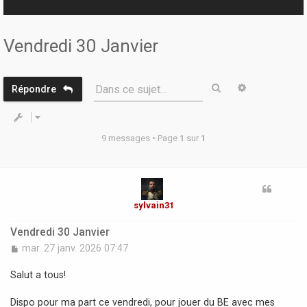
r
Vendredi 30 Janvier
Rechercher
Recherche 
Dans ce sujet…
Répondre
9 messages • Page
1
sur
1
sylvain31
Vendredi 30 Janvier
M
mar. 27 janv. 2026 07:47
e
s
Salut a tous!
s
a
Dispo pour ma part ce vendredi, pour jouer du BE avec mes
g