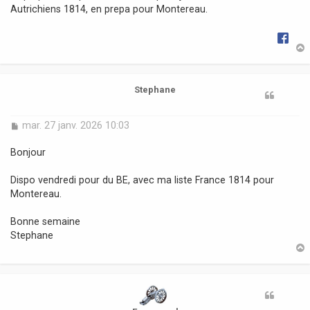
Autrichiens 1814, en prepa pour Montereau.
e
t
Stephane
M
mar. 27 janv. 2026 10:03
e
s
Bonjour
s
a
Dispo vendredi pour du BE, avec ma liste France 1814 pour
g
Montereau.
e
Bonne semaine
Stephane
t