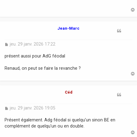
s
a
g
e
t
Jean-Marc
M
jeu. 29 janv. 2026 17:22
e
s
présent aussi pour AdG féodal
s
a
Renaud, on peut se faire la revanche ?
g
e
t
Céd
M
jeu. 29 janv. 2026 19:05
e
s
Présent également. Adg féodal si quelqu'un sinon BE en
s
complément de quelqu'un ou en double.
a
g