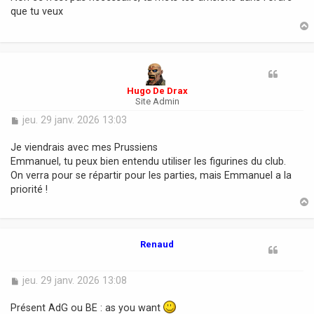
s
que tu veux
a
g
e
t
Hugo De Drax
Site Admin
M
jeu. 29 janv. 2026 13:03
e
s
Je viendrais avec mes Prussiens
s
Emmanuel, tu peux bien entendu utiliser les figurines du club.
a
On verra pour se répartir pour les parties, mais Emmanuel a la
g
priorité !
e
t
Renaud
M
jeu. 29 janv. 2026 13:08
e
s
Présent AdG ou BE : as you want