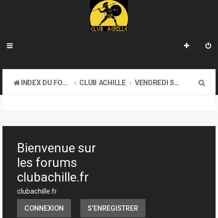
R
INDEX DU FORUM
CLUB ACHILLE
VENDREDI SOIR D'ACHILLE
e
c
h
e
Bienvenue sur
r
les forums
c
clubachille.fr
h
clubachille.fr
e
CONNEXION
S’ENREGISTRER