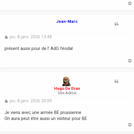
g
e
t
Jean-Marc
M
jeu. 8 janv. 2026 13:48
e
s
présent aussi pour de l' AdG féodal
s
a
g
e
t
Hugo De Drax
Site Admin
M
jeu. 8 janv. 2026 20:09
e
s
Je viens avec une armée BE prussienne
s
On aura peut être aussi un visiteur pour BE
a
g
e