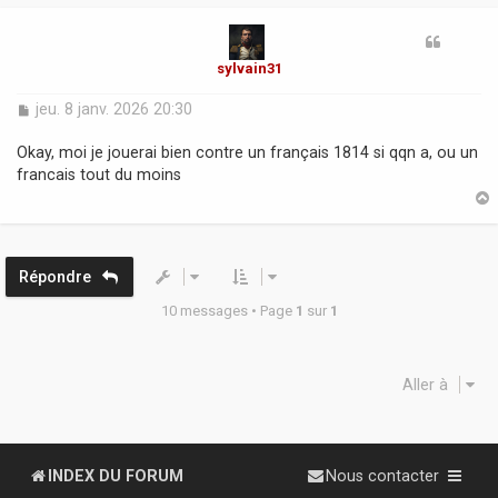
t
sylvain31
M
jeu. 8 janv. 2026 20:30
e
s
Okay, moi je jouerai bien contre un français 1814 si qqn a, ou un
s
francais tout du moins
a
g
e
t
Répondre
10 messages • Page
1
sur
1
Aller à
INDEX DU FORUM
Nous contacter