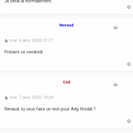
Je serai là normalement.
a
g
e
t
Renaud
M
mar. 6 janv. 2026 21:27
e
s
Présent ce vendredi
s
a
g
e
t
Céd
M
mer. 7 janv. 2026 19:24
e
s
Renaud, tu veux faire un test pour Adg féodal ?
s
a
g
e