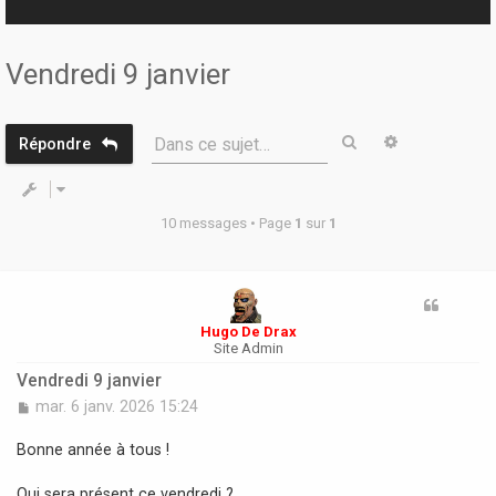
r
Vendredi 9 janvier
Rechercher
Recherche 
Dans ce sujet…
Répondre
10 messages • Page
1
sur
1
Hugo De Drax
Site Admin
Vendredi 9 janvier
M
mar. 6 janv. 2026 15:24
e
s
Bonne année à tous !
s
a
Qui sera présent ce vendredi ?