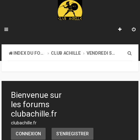
R
INDEX DU FORUM
CLUB ACHILLE
VENDREDI SOIR D'ACHILLE
e
c
h
e
Bienvenue sur
r
les forums
c
clubachille.fr
h
clubachille.fr
e
CONNEXION
S’ENREGISTRER