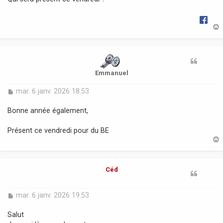
g
e
t
Emmanuel
M
mar. 6 janv. 2026 18:53
e
s
Bonne année également,
s
a
Présent ce vendredi pour du BE
g
e
t
Céd
M
mar. 6 janv. 2026 19:53
e
s
Salut
s