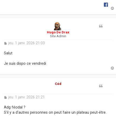
t
Hugo De Drax
Site Admin
M
jeu. 1 janv. 2026 21:03
e
s
Salut
s
a
Je suis dispo ce vendredi
g
e
t
Céd
M
jeu. 1 janv. 2026 21:21
e
s
Adg féodal ?
s
S'il y a d'autres personnes on peut faire un plateau peut-être.
a