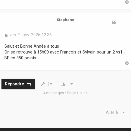
g
e
t
Stephane
M
ven. 2 janv. 2026 12:36
e
s
Salut et Bonne Année à tous
s
On se retrouve à 15h00 avec Francois et Sylvain pour un 2 vs1 -
a
BE en 350 points.
g
e
t
Répondre
4 messages • Page
1
sur
1
Aller à