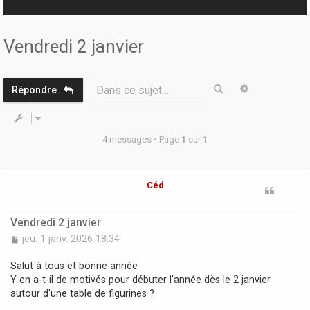
r
Vendredi 2 janvier
Rechercher
Recherche 
Dans ce sujet…
Répondre
4 messages • Page
1
sur
1
Céd
Vendredi 2 janvier
M
jeu. 1 janv. 2026 18:34
e
s
Salut à tous et bonne année
s
Y en a-t-il de motivés pour débuter l'année dès le 2 janvier
a
autour d'une table de figurines ?
g
e