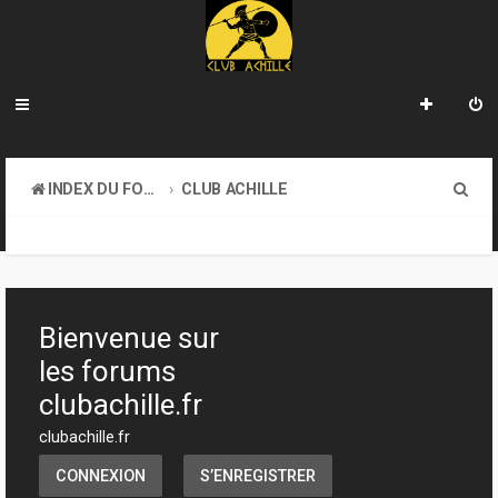
R
INDEX DU FORUM
CLUB ACHILLE
e
VENDREDI SOIR D'ACHILLE
c
h
e
Bienvenue sur
r
les forums
c
clubachille.fr
h
clubachille.fr
e
CONNEXION
S’ENREGISTRER