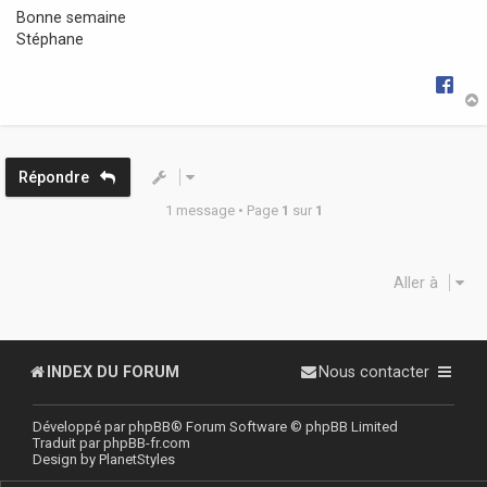
Bonne semaine
Stéphane
t
Répondre
1 message • Page
1
sur
1
Aller à
INDEX DU FORUM
Nous contacter
Développé par
phpBB
® Forum Software © phpBB Limited
Traduit par
phpBB-fr.com
Design by
PlanetStyles