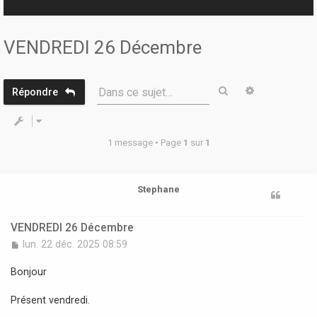
r
VENDREDI 26 Décembre
Rechercher
Recherche 
Dans ce sujet…
Répondre
1 message • Page
1
sur
1
Stephane
VENDREDI 26 Décembre
M
lun. 22 déc. 2025 08:59
e
s
Bonjour
s
a
Présent vendredi.
g
e