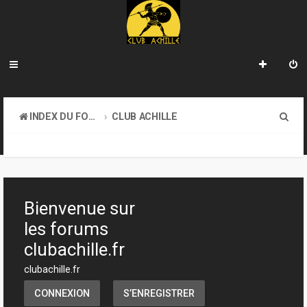
R
INDEX DU FORUM
CLUB ACHILLE
e
VENDREDI SOIR D'ACHILLE
c
h
e
Bienvenue sur
r
les forums
c
clubachille.fr
h
clubachille.fr
e
CONNEXION
S’ENREGISTRER