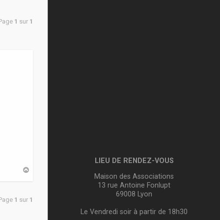
 Page
1
sur
1
LIEU DE RENDEZ-VOUS
H
Maison des Associations
a
u
13 rue Antoine Fonlupt
t
69008 Lyon
 Page
1
sur
1
Le Vendredi soir à partir de 18h30