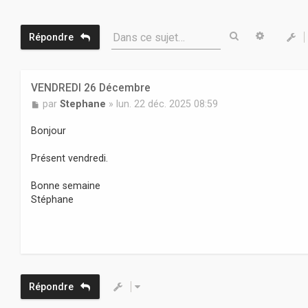
Rechercher
Recherc
Dans ce sujet…
Répondre
VENDREDI 26 Décembre
M
par
Stephane
»
lun. 22 déc. 2025 08:59
e
s
Bonjour
s
a
Présent vendredi.
g
e
Bonne semaine
Stéphane
Répondre