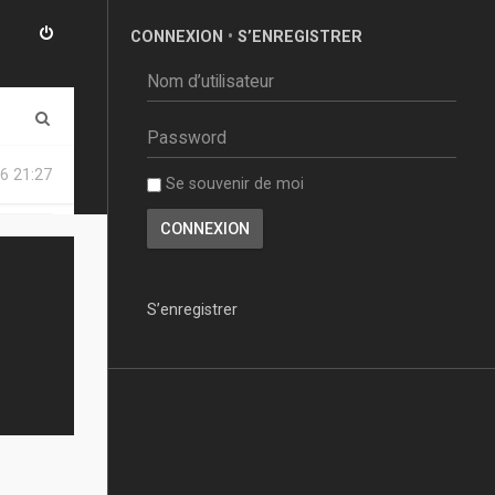
CONNEXION
•
S’ENREGISTRER
R
e
6 21:27
Se souvenir de moi
c
h
e
r
S’enregistrer
c
h
e
r