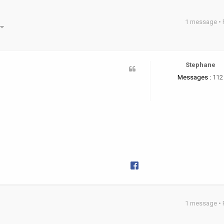
1 message •
he avancée
Stephane
Messages :
112
1 message •