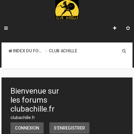
R
INDEX DU FORUM
CLUB ACHILLE
e
VENDREDI SOIR D'ACHILLE
c
h
e
Bienvenue sur
r
les forums
c
clubachille.fr
h
clubachille.fr
e
CONNEXION
S’ENREGISTRER