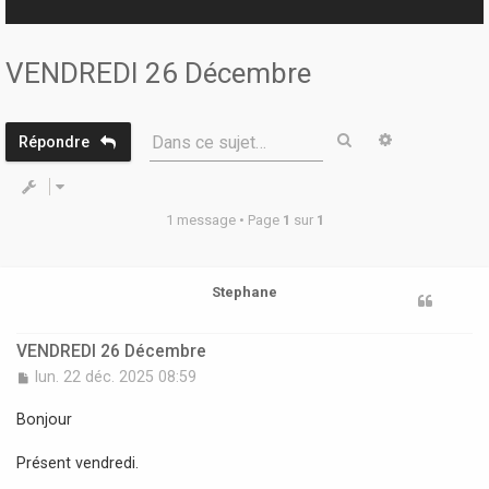
r
VENDREDI 26 Décembre
Rechercher
Recherche 
Dans ce sujet…
Répondre
1 message • Page
1
sur
1
Stephane
VENDREDI 26 Décembre
M
lun. 22 déc. 2025 08:59
e
s
Bonjour
s
a
Présent vendredi.
g
e