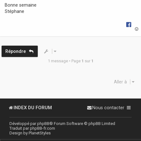
Bonne semaine
Stéphane
t
Répondre
1 message • Page
1
sur
1
Aller à
INDEX DU FORUM
Nous contacter
Développé par
phpBB
® Forum Software © phpBB Limited
Traduit par
phpBB-fr.com
Design by
PlanetStyles