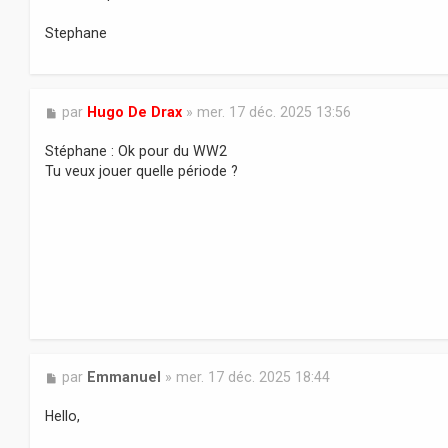
e
Stephane
M
par
Hugo De Drax
»
mer. 17 déc. 2025 13:56
e
s
Stéphane : Ok pour du WW2
s
Tu veux jouer quelle période ?
a
g
e
M
par
Emmanuel
»
mer. 17 déc. 2025 18:44
e
s
Hello,
s
a