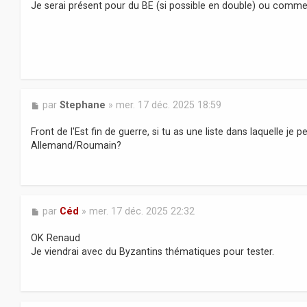
Je serai présent pour du BE (si possible en double) ou comme
g
e
M
par
Stephane
»
mer. 17 déc. 2025 18:59
e
s
Front de l'Est fin de guerre, si tu as une liste dans laquelle je
s
Allemand/Roumain?
a
g
e
M
par
Céd
»
mer. 17 déc. 2025 22:32
e
s
OK Renaud
s
Je viendrai avec du Byzantins thématiques pour tester.
a
g
e