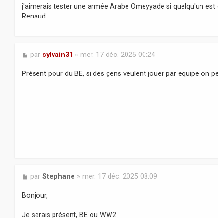
s
j'aimerais tester une armée Arabe Omeyyade si quelqu'un est 
a
Renaud
g
e
M
par
sylvain31
»
mer. 17 déc. 2025 00:24
e
s
Présent pour du BE, si des gens veulent jouer par equipe on p
s
a
g
e
M
par
Stephane
»
mer. 17 déc. 2025 08:09
e
s
Bonjour,
s
a
Je serais présent, BE ou WW2.
g