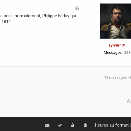
 aussi normalement, Philippe Ferlay qui
n 1814.
sylvain31
Messages :
228
11 messages •
Al
Heures au format