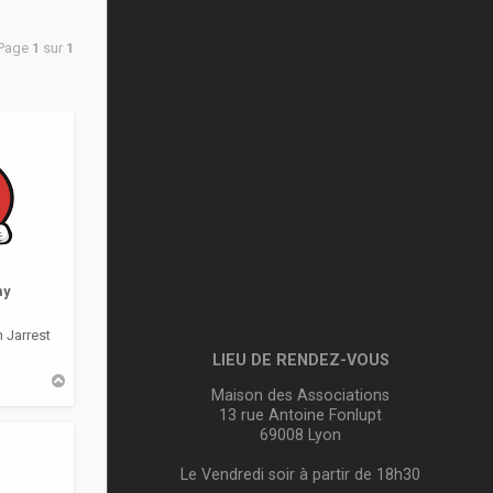
 Page
1
sur
1
my
 Jarrest
LIEU DE RENDEZ-VOUS
H
Maison des Associations
a
u
13 rue Antoine Fonlupt
t
69008 Lyon
Le Vendredi soir à partir de 18h30