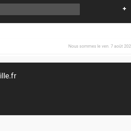
Nous sommes le ven. 7 août 202
le.fr