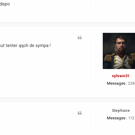
dispo
eut tenter qqch de sympa !
sylvain31
Messages :
228
Stephane
Messages :
112