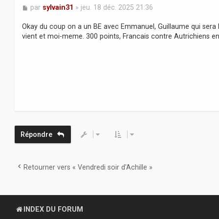
M
par
sylvain31
»
jeu. 18 déc. 2025 21:36
e
s
Okay du coup on a un BE avec Emmanuel, Guillaume qui sera la
s
vient et moi-meme. 300 points, Francais contre Autrichiens e
a
g
e
Répondre
Retourner vers « Vendredi soir d'Achille »
INDEX DU FORUM