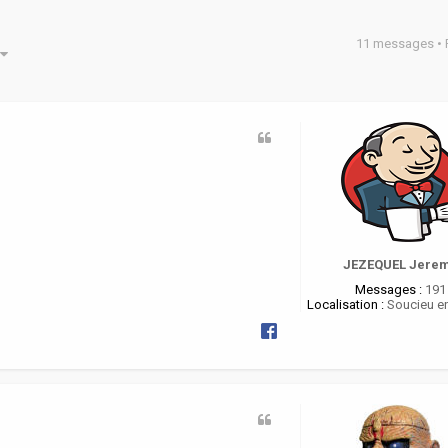
11 messages •
he avancée
JEZEQUEL Jere
Messages :
191
Localisation :
Soucieu en