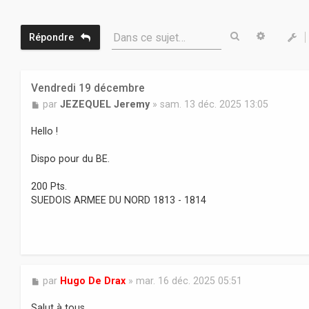
Rechercher
Recherc
Dans ce sujet…
Répondre
Vendredi 19 décembre
M
par
JEZEQUEL Jeremy
»
sam. 13 déc. 2025 13:05
e
s
Hello !
s
a
Dispo pour du BE.
g
e
200 Pts.
SUEDOIS ARMEE DU NORD 1813 - 1814
M
par
Hugo De Drax
»
mar. 16 déc. 2025 05:51
e
s
Salut à tous