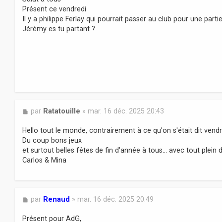
s
Présent ce vendredi
a
Il y a philippe Ferlay qui pourrait passer au club pour une parti
g
Jérémy es tu partant ?
e
M
par
Ratatouille
»
mar. 16 déc. 2025 20:43
e
s
Hello tout le monde, contrairement à ce qu'on s'était dit vendr
s
Du coup bons jeux
a
et surtout belles fêtes de fin d'année à tous... avec tout plein 
g
Carlos & Mina
e
M
par
Renaud
»
mar. 16 déc. 2025 20:49
e
s
Présent pour AdG,