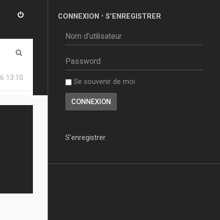
CONNEXION
•
S’ENREGISTRER
R
e
6 13:10
Se souvenir de moi
c
h
e
r
S’enregistrer
c
h
e
r