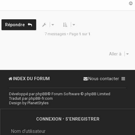
g
e
t
Répondre
7 messages • Page
1
sur
1
Aller à
INDEX DU FORUM
Nous contacter
Développé par
phpBB
® Forum Software © phpBB Limited
Traduit par
phpBB-fr.com
Design by
PlanetStyles
CONNEXION
•
S’ENREGISTRER