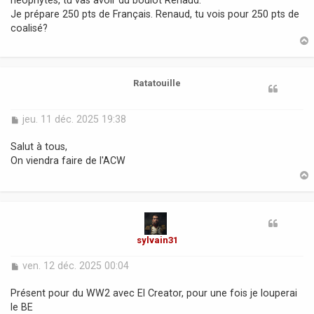
a
Je prépare 250 pts de Français. Renaud, tu vois pour 250 pts de
g
coalisé?
e
t
Ratatouille
M
jeu. 11 déc. 2025 19:38
e
s
Salut à tous,
s
On viendra faire de l'ACW
a
g
e
t
sylvain31
M
ven. 12 déc. 2025 00:04
e
s
Présent pour du WW2 avec El Creator, pour une fois je louperai
s
le BE
a