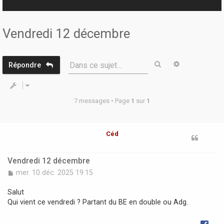
r
Vendredi 12 décembre
Rechercher
Recherche 
Dans ce sujet…
Répondre
7 messages • Page
1
sur
1
Céd
Vendredi 12 décembre
M
mer. 10 déc. 2025 19:15
e
s
Salut
s
Qui vient ce vendredi ? Partant du BE en double ou Adg.
a
g
e