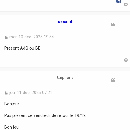
t
Renaud
M
mer. 10 déc. 2025 19:54
e
s
Présent AdG ou BE
s
a
g
e
t
Stephane
M
jeu. 11 déc. 2025 07:21
e
s
Bonjour
s
a
Pas présent ce vendredi, de retour le 19/12.
g
e
Bon jeu