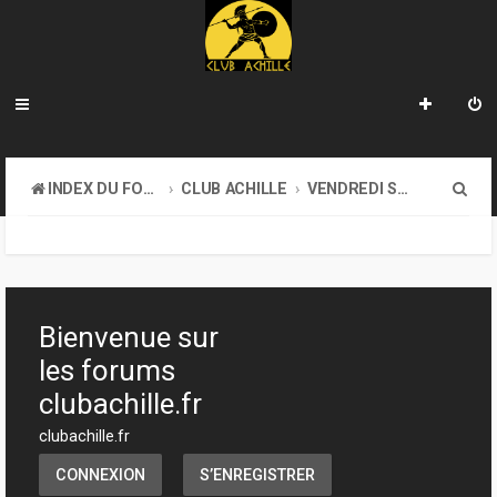
R
INDEX DU FORUM
CLUB ACHILLE
VENDREDI SOIR D'ACHILLE
e
c
h
e
Bienvenue sur
r
les forums
c
clubachille.fr
h
clubachille.fr
e
CONNEXION
S’ENREGISTRER