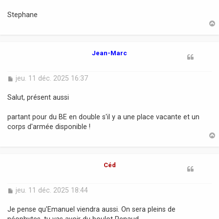
Stephane
t
Jean-Marc
M
jeu. 11 déc. 2025 16:37
e
s
Salut, présent aussi
s
a
partant pour du BE en double s'il y a une place vacante et un
g
corps d'armée disponible !
e
t
Céd
M
jeu. 11 déc. 2025 18:44
e
s
Je pense qu'Emanuel viendra aussi. On sera pleins de
s
néophytes, tu vas avoir du boulot Renaud.