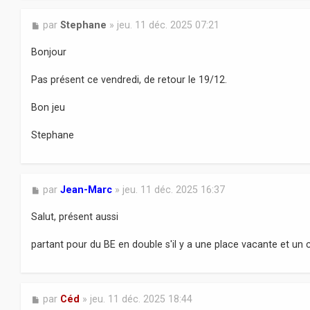
M
par
Stephane
»
jeu. 11 déc. 2025 07:21
e
s
Bonjour
s
a
Pas présent ce vendredi, de retour le 19/12.
g
e
Bon jeu
Stephane
M
par
Jean-Marc
»
jeu. 11 déc. 2025 16:37
e
s
Salut, présent aussi
s
a
partant pour du BE en double s'il y a une place vacante et un 
g
e
M
par
Céd
»
jeu. 11 déc. 2025 18:44