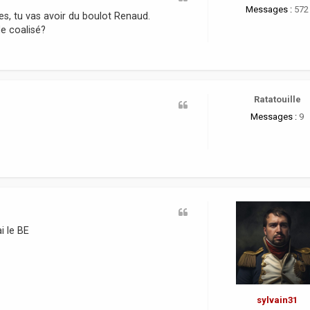
Messages :
572
s, tu vas avoir du boulot Renaud.
de coalisé?
Ratatouille
Messages :
9
i le BE
sylvain31