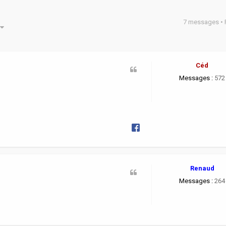
7 messages •
he avancée
Céd
Messages :
572
Renaud
Messages :
264