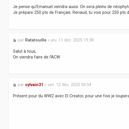
e
s
Je pense qu'Emanuel viendra aussi. On sera pleins de néophyte
s
Je prépare 250 pts de Français. Renaud, tu vois pour 250 pts 
a
g
e
M
par
Ratatouille
»
jeu. 11 déc. 2025 19:38
e
s
Salut à tous,
s
On viendra faire de l'ACW
a
g
e
M
par
sylvain31
»
ven. 12 déc. 2025 00:04
e
s
Présent pour du WW2 avec El Creator, pour une fois je loupera
s
a
g
e