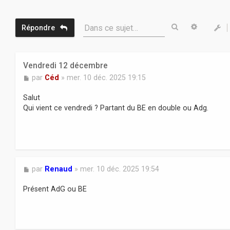
Rechercher
Recherc
Dans ce sujet…
Répondre
Vendredi 12 décembre
M
par
Céd
»
mer. 10 déc. 2025 19:15
e
s
Salut
s
Qui vient ce vendredi ? Partant du BE en double ou Adg.
a
g
e
M
par
Renaud
»
mer. 10 déc. 2025 19:54
e
s
Présent AdG ou BE
s
a
g
e