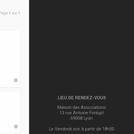
 Page
1
sur
1
H
a
u
t
LIEU DE RENDEZ-VOUS
Maison des Associations
13 rue Antoine Fonlupt
69008 Lyon
H
Le Vendredi soir à partir de 18h30
a