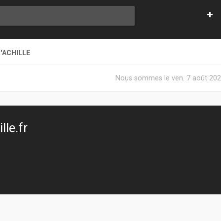
'ACHILLE
Nous sommes le ven. 7 août 202
le.fr