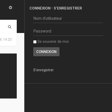
CONNEXION
•
S’ENREGISTRER
R
e
6 14:20
Se souvenir de moi
c
h
e
r
S’enregistrer
c
h
e
r