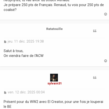
a
Je prépare 250 pts de Français. Renaud, tu vois pour 250 pts de
g
coalisé?
e
t
Ratatouille
M
jeu. 11 déc. 2025 19:38
e
s
Salut à tous,
s
On viendra faire de l'ACW
a
g
e
t
sylvain31
M
ven. 12 déc. 2025 00:04
e
s
Présent pour du WW2 avec El Creator, pour une fois je louperai
s
le BE
a