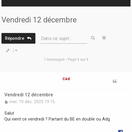
r
Vendredi 12 décembre
Rechercher
Recherche 
Dans ce sujet…
Répondre
7 messages • Page
1
sur
1
Céd
Vendredi 12 décembre
M
mer. 10 déc. 2025 19:15
e
s
Salut
s
Qui vient ce vendredi ? Partant du BE en double ou Adg.
a
g
e