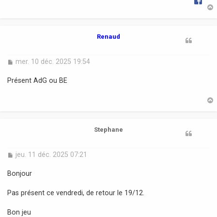
t
Renaud
M
mer. 10 déc. 2025 19:54
e
s
Présent AdG ou BE
s
a
g
e
t
Stephane
M
jeu. 11 déc. 2025 07:21
e
s
Bonjour
s
a
Pas présent ce vendredi, de retour le 19/12.
g
e
Bon jeu