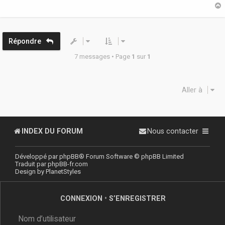
g
e
t
Répondre
7 messages • Page
1
sur
1
Aller à
INDEX DU FORUM
Nous contacter
Développé par
phpBB
® Forum Software © phpBB Limited
Traduit par
phpBB-fr.com
Design by
PlanetStyles
CONNEXION
•
S’ENREGISTRER