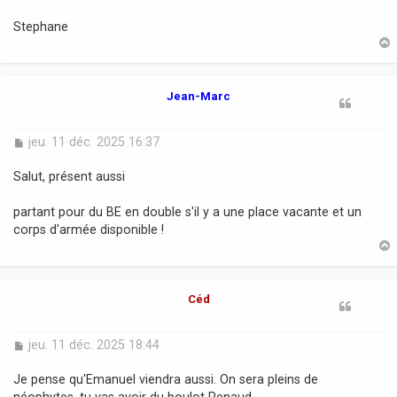
Stephane
t
Jean-Marc
M
jeu. 11 déc. 2025 16:37
e
s
Salut, présent aussi
s
a
partant pour du BE en double s'il y a une place vacante et un
g
corps d'armée disponible !
e
t
Céd
M
jeu. 11 déc. 2025 18:44
e
s
Je pense qu'Emanuel viendra aussi. On sera pleins de
s
néophytes, tu vas avoir du boulot Renaud.