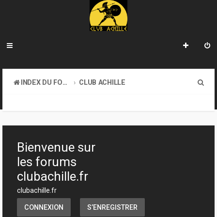
R
INDEX DU FORUM
CLUB ACHILLE
e
VENDREDI SOIR D'ACHILLE
c
h
e
Bienvenue sur
r
les forums
c
clubachille.fr
h
clubachille.fr
e
CONNEXION
S’ENREGISTRER