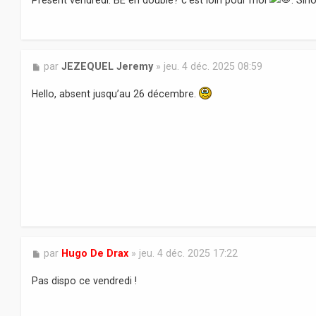
a
g
e
M
par
JEZEQUEL Jeremy
»
jeu. 4 déc. 2025 08:59
e
s
Hello, absent jusqu’au 26 décembre.
s
a
g
e
M
par
Hugo De Drax
»
jeu. 4 déc. 2025 17:22
e
s
Pas dispo ce vendredi !
s
a
g