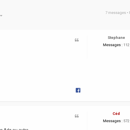
7 messages •
he avancée
Stephane
Messages :
112
Céd
Messages :
572
on Adg ou autre.