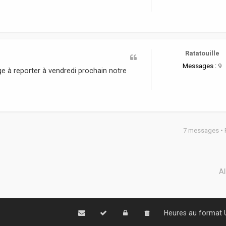
Ratatouille
Messages :
9
e à reporter à vendredi prochain notre
7 messages •
Al
Heures au format