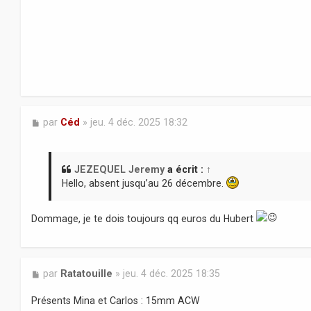
e
M
par
Céd
»
jeu. 4 déc. 2025 18:32
e
s
s
a
JEZEQUEL Jeremy
a écrit :
↑
g
Hello, absent jusqu’au 26 décembre.
e
Dommage, je te dois toujours qq euros du Hubert
M
par
Ratatouille
»
jeu. 4 déc. 2025 18:35
e
s
Présents Mina et Carlos : 15mm ACW
s