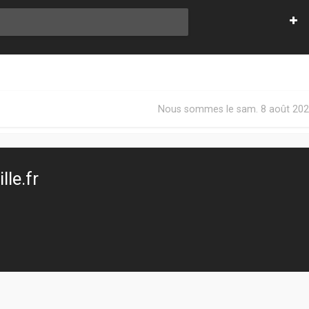
Nous sommes le sam. 8 août 202
le.fr