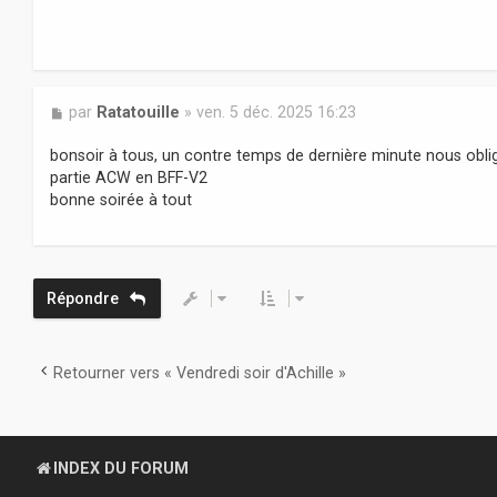
a
g
e
M
par
Ratatouille
»
ven. 5 déc. 2025 16:23
e
s
bonsoir à tous, un contre temps de dernière minute nous oblig
s
partie ACW en BFF-V2
a
bonne soirée à tout
g
e
Répondre
Retourner vers « Vendredi soir d'Achille »
INDEX DU FORUM