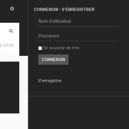
CONNEXION
•
S’ENREGISTRER
R
e
6 07:59
Se souvenir de moi
c
h
e
r
S’enregistrer
c
h
e
r