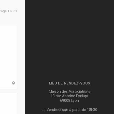
 Page
1
sur
1
H
LIEU DE RENDEZ-VOUS
a
u
Maison des Associations
t
13 rue Antoine Fonlupt
69008 Lyon
Le Vendredi soir à partir de 18h30