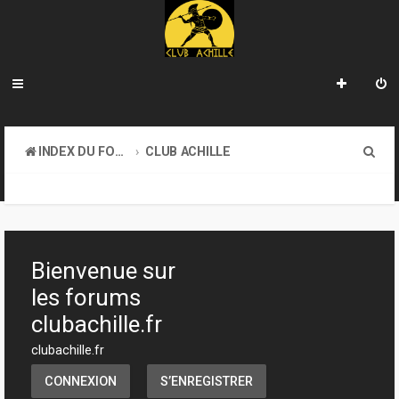
R
INDEX DU FORUM
CLUB ACHILLE
e
VENDREDI SOIR D'ACHILLE
c
h
e
Bienvenue sur
r
les forums
c
clubachille.fr
h
clubachille.fr
e
CONNEXION
S’ENREGISTRER