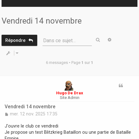
r
Vendredi 14 novembre
Rechercher
Recherche 
Dans ce sujet…
Répondre
6 messages • Page
1
sur
1
Hugo De Drax
Site Admin
Vendredi 14 novembre
M
mer. 12 nov. 2025 17:35
e
s
J'ouvre le club ce vendredi
s
Je propose un test Blitzkrieg Bataillon ou une partie de Bataille
a
Empire