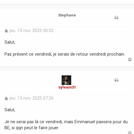
e
t
Stephane
M
jeu. 13 nov. 2025 00:02
e
s
Salut,
s
a
Pas présent ce vendredi, je serais de retour vendredi prochain.
g
e
t
sylvain31
M
jeu. 13 nov. 2025 07:26
e
s
Salut,
s
a
Je ne serai pas là ce vendredi, mais Emmanuel passera pour du
g
BE, si qqn peut le faire jouer
e