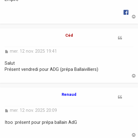
g
e
t
Céd
M
mer. 12 nov. 2025 19:41
e
s
Salut
s
Présent vendredi pour ADG (prépa Ballaivilliers)
a
g
e
t
Renaud
M
mer. 12 nov. 2025 20:09
e
s
Itoo :présent pour prépa ballain AdG
s
a
g