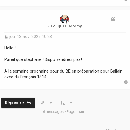
t
JEZEQUEL Jeremy
M
jeu. 13 nov. 2025 10:28
e
s
Hello !
s
a
Pareil que stéphane ! Dispo vendredi pro !
g
e
A la semaine prochaine pour du BE en préparation pour Ballain
avec du Français 1814
t
Répondre
6 messages • Page
1
sur
1