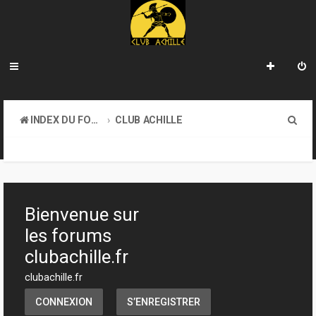
R
INDEX DU FORUM
CLUB ACHILLE
e
VENDREDI SOIR D'ACHILLE
c
h
e
Bienvenue sur
r
les forums
c
clubachille.fr
h
clubachille.fr
e
CONNEXION
S’ENREGISTRER