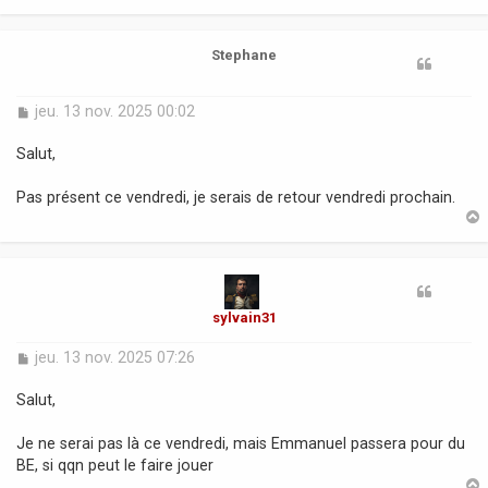
e
t
Stephane
M
jeu. 13 nov. 2025 00:02
e
s
Salut,
s
a
Pas présent ce vendredi, je serais de retour vendredi prochain.
g
e
t
sylvain31
M
jeu. 13 nov. 2025 07:26
e
s
Salut,
s
a
Je ne serai pas là ce vendredi, mais Emmanuel passera pour du
g
BE, si qqn peut le faire jouer
e