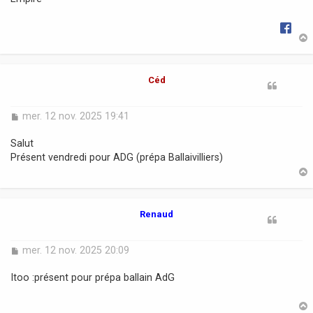
g
e
t
Céd
M
mer. 12 nov. 2025 19:41
e
s
Salut
s
Présent vendredi pour ADG (prépa Ballaivilliers)
a
g
e
t
Renaud
M
mer. 12 nov. 2025 20:09
e
s
Itoo :présent pour prépa ballain AdG
s
a
g