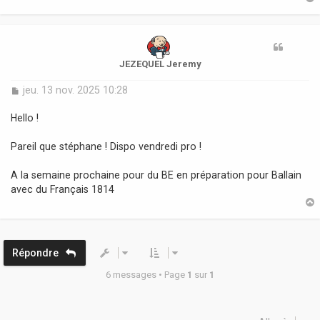
t
JEZEQUEL Jeremy
M
jeu. 13 nov. 2025 10:28
e
s
Hello !
s
a
Pareil que stéphane ! Dispo vendredi pro !
g
e
A la semaine prochaine pour du BE en préparation pour Ballain
avec du Français 1814
t
Répondre
6 messages • Page
1
sur
1