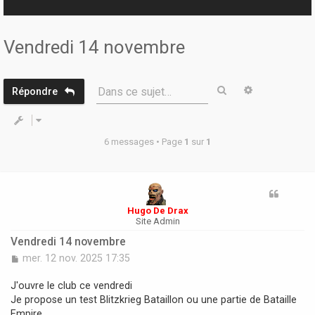
r
Vendredi 14 novembre
Rechercher
Recherche 
Dans ce sujet…
Répondre
6 messages • Page
1
sur
1
Hugo De Drax
Site Admin
Vendredi 14 novembre
M
mer. 12 nov. 2025 17:35
e
s
J'ouvre le club ce vendredi
s
Je propose un test Blitzkrieg Bataillon ou une partie de Bataille
a
Empire