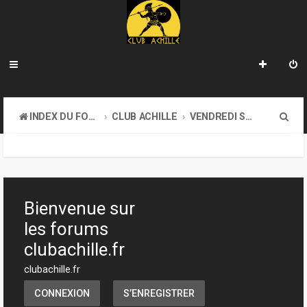
R
INDEX DU FORUM
CLUB ACHILLE
VENDREDI SOIR D'ACHILLE
e
c
h
e
Bienvenue sur
r
les forums
c
clubachille.fr
h
clubachille.fr
e
CONNEXION
S’ENREGISTRER