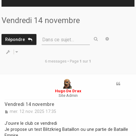
r
Vendredi 14 novembre
Rechercher
Recherche 
Dans ce sujet…
Répondre
6 messages • Page
1
sur
1
Hugo De Drax
Site Admin
Vendredi 14 novembre
M
mer. 12 nov. 2025 17:35
e
s
J'ouvre le club ce vendredi
s
Je propose un test Blitzkrieg Bataillon ou une partie de Bataille
a
Empire