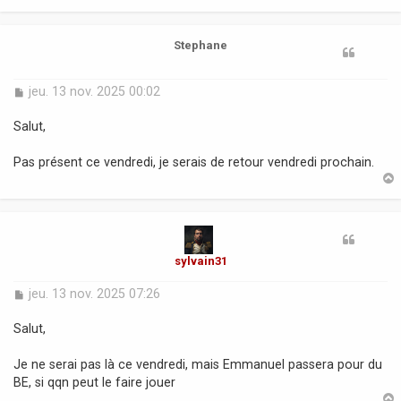
e
t
Stephane
M
jeu. 13 nov. 2025 00:02
e
s
Salut,
s
a
Pas présent ce vendredi, je serais de retour vendredi prochain.
g
e
t
sylvain31
M
jeu. 13 nov. 2025 07:26
e
s
Salut,
s
a
Je ne serai pas là ce vendredi, mais Emmanuel passera pour du
g
BE, si qqn peut le faire jouer
e