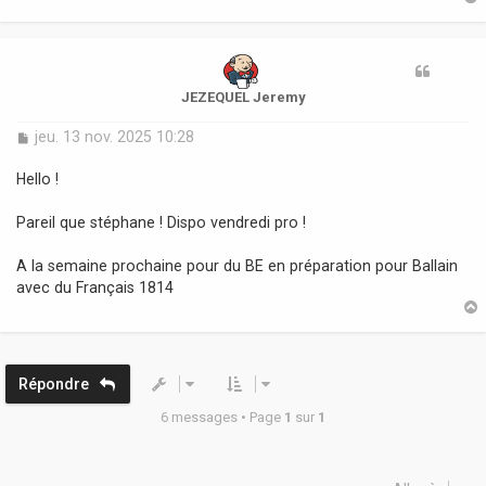
t
JEZEQUEL Jeremy
M
jeu. 13 nov. 2025 10:28
e
s
Hello !
s
a
Pareil que stéphane ! Dispo vendredi pro !
g
e
A la semaine prochaine pour du BE en préparation pour Ballain
avec du Français 1814
t
Répondre
6 messages • Page
1
sur
1