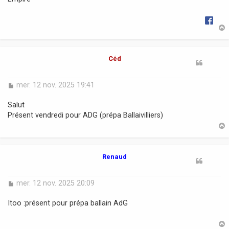
g
e
t
Céd
M
mer. 12 nov. 2025 19:41
e
s
Salut
s
Présent vendredi pour ADG (prépa Ballaivilliers)
a
g
e
t
Renaud
M
mer. 12 nov. 2025 20:09
e
s
Itoo :présent pour prépa ballain AdG
s
a
g