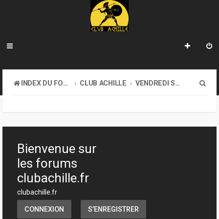
R
INDEX DU FORUM
CLUB ACHILLE
VENDREDI SOIR D'ACHILLE
e
c
h
e
Bienvenue sur
r
les forums
c
clubachille.fr
h
clubachille.fr
e
CONNEXION
S’ENREGISTRER