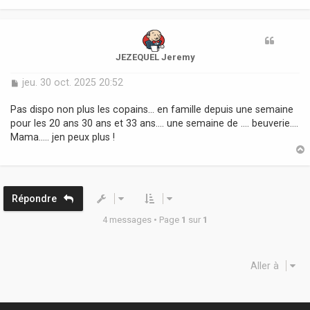
e
t
JEZEQUEL Jeremy
M
jeu. 30 oct. 2025 20:52
e
s
Pas dispo non plus les copains... en famille depuis une semaine
s
pour les 20 ans 30 ans et 33 ans.... une semaine de .... beuverie....
a
Mama..... jen peux plus !
g
e
t
Répondre
4 messages • Page
1
sur
1
Aller à