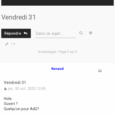
r
Vendredi 31
Rechercher
Recherche 
Dans ce sujet…
Répondre
4 messages • Page
1
sur
1
Renaud
Vendredi 31
M
jeu. 30 oct. 2025 12:45
e
s
Hola:
s
Ouvert ?
a
Quelqu'un pour AdG?
g
e