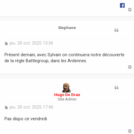
t
Stephane
M
jeu. 30 oct. 2025 13:56
e
s
Présent demain, avec Sylvain on continuera notre découverte
s
de la règle Battlegroup, dans les Ardennes.
a
g
e
t
Hugo De Drax
Site Admin
M
jeu. 30 oct. 2025 17:40
e
s
Pas dispo ce vendredi
s
a
g