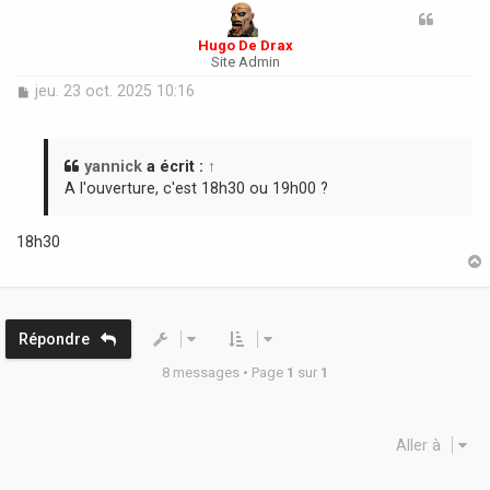
Hugo De Drax
Site Admin
M
jeu. 23 oct. 2025 10:16
e
s
s
a
yannick
a écrit :
↑
g
A l'ouverture, c'est 18h30 ou 19h00 ?
e
18h30
t
Répondre
8 messages • Page
1
sur
1
Aller à