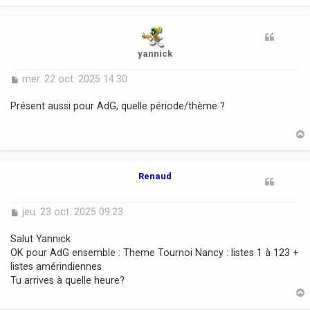
e
t
yannick
M
mer. 22 oct. 2025 14:30
e
s
Présent aussi pour AdG, quelle période/thème ?
s
a
g
e
t
Renaud
M
jeu. 23 oct. 2025 09:23
e
s
Salut Yannick
s
OK pour AdG ensemble : Theme Tournoi Nancy : listes 1 à 123 +
a
listes amérindiennes
g
Tu arrives à quelle heure?
e