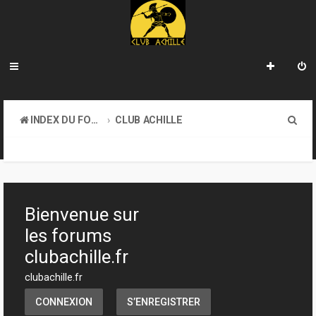
R
INDEX DU FORUM
CLUB ACHILLE
e
VENDREDI SOIR D'ACHILLE
c
h
e
Bienvenue sur
r
les forums
c
clubachille.fr
h
clubachille.fr
e
CONNEXION
S’ENREGISTRER