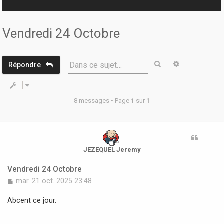
r
Vendredi 24 Octobre
Rechercher
Recherche 
Dans ce sujet…
Répondre
8 messages • Page
1
sur
1
JEZEQUEL Jeremy
Vendredi 24 Octobre
M
mar. 21 oct. 2025 23:48
e
s
Abcent ce jour.
s
a
g