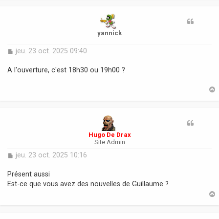
t
yannick
M
jeu. 23 oct. 2025 09:40
e
s
A l'ouverture, c'est 18h30 ou 19h00 ?
s
a
g
e
t
Hugo De Drax
Site Admin
M
jeu. 23 oct. 2025 10:16
e
s
Présent aussi
s
Est-ce que vous avez des nouvelles de Guillaume ?
a
g
e
t