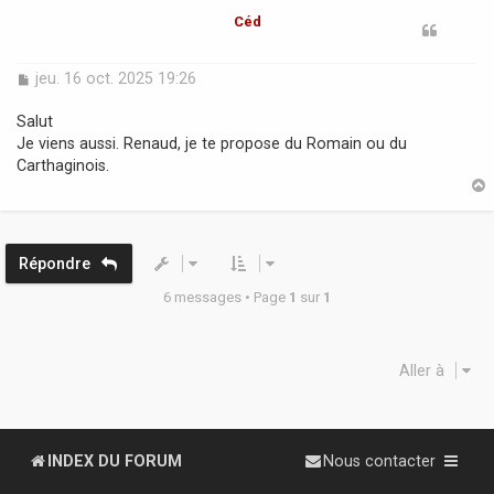
t
Céd
M
jeu. 16 oct. 2025 19:26
e
s
Salut
s
Je viens aussi. Renaud, je te propose du Romain ou du
a
Carthaginois.
g
e
t
Répondre
6 messages • Page
1
sur
1
Aller à
INDEX DU FORUM
Nous contacter