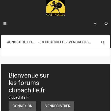
R
INDEX DU FORUM
CLUB ACHILLE
VENDREDI SOIR D'ACHILLE
e
c
h
e
Bienvenue sur
r
les forums
c
clubachille.fr
h
clubachille.fr
e
CONNEXION
S’ENREGISTRER