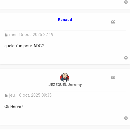
g
e
t
Renaud
M
mer. 15 oct. 2025 22:19
e
s
quelqu'un pour ADG?
s
a
g
e
t
JEZEQUEL Jeremy
M
jeu. 16 oct. 2025 09:35
e
s
Ok Hervé !
s
a
g
e