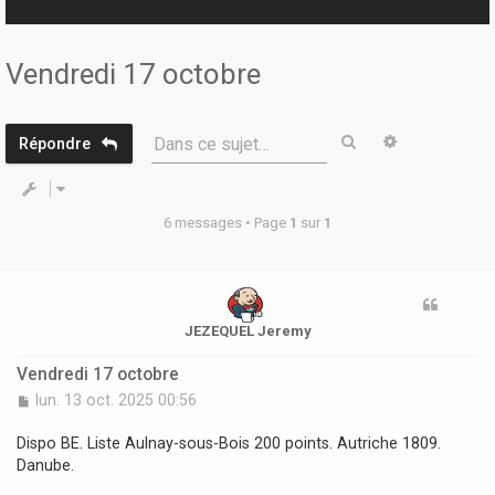
r
Vendredi 17 octobre
Rechercher
Recherche 
Dans ce sujet…
Répondre
6 messages • Page
1
sur
1
JEZEQUEL Jeremy
Vendredi 17 octobre
M
lun. 13 oct. 2025 00:56
e
s
Dispo BE. Liste Aulnay-sous-Bois 200 points. Autriche 1809.
s
Danube.
a
g