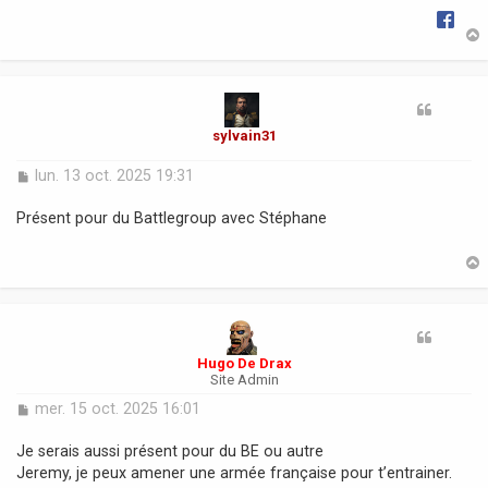
e
t
sylvain31
M
lun. 13 oct. 2025 19:31
e
s
Présent pour du Battlegroup avec Stéphane
s
a
g
e
t
Hugo De Drax
Site Admin
M
mer. 15 oct. 2025 16:01
e
s
Je serais aussi présent pour du BE ou autre
s
Jeremy, je peux amener une armée française pour t’entrainer.
a