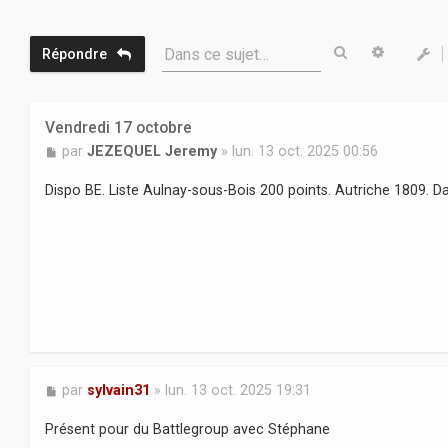
Rechercher
Recherc
Dans ce sujet…
Répondre
Vendredi 17 octobre
M
par
JEZEQUEL Jeremy
»
lun. 13 oct. 2025 00:56
e
s
Dispo BE. Liste Aulnay-sous-Bois 200 points. Autriche 1809. D
s
a
g
e
M
par
sylvain31
»
lun. 13 oct. 2025 19:31
e
s
Présent pour du Battlegroup avec Stéphane
s