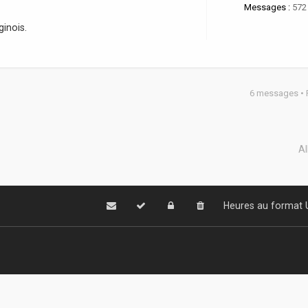
Messages :
572
inois.
6 messages •
Al
Heures au format