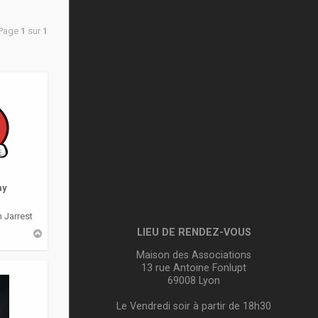
 Page
1
sur
1
my
 Jarrest
LIEU DE RENDEZ-VOUS
H
a
u
Maison des Associations
t
13 rue Antoine Fonlupt
69008 Lyon
Le Vendredi soir à partir de 18h30