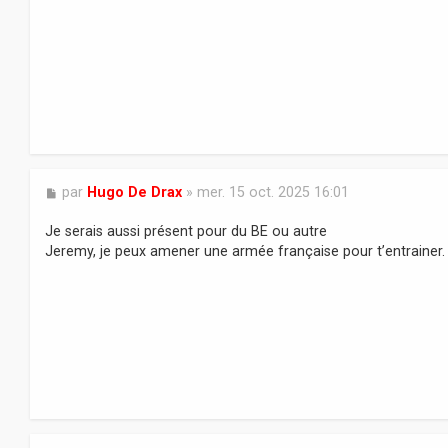
a
g
e
M
par
Hugo De Drax
»
mer. 15 oct. 2025 16:01
e
s
Je serais aussi présent pour du BE ou autre
s
Jeremy, je peux amener une armée française pour t’entrainer.
a
g
e