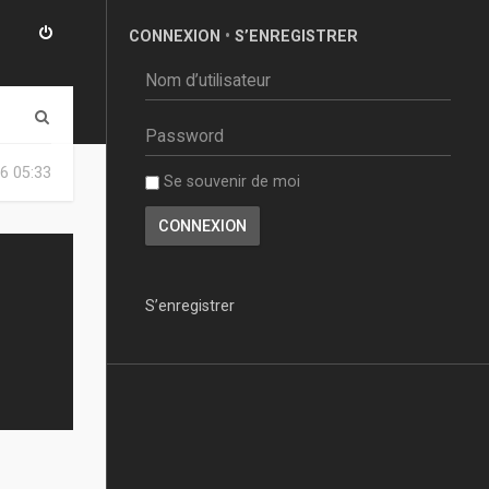
CONNEXION
•
S’ENREGISTRER
R
e
6 05:33
Se souvenir de moi
c
h
e
r
S’enregistrer
c
h
e
r