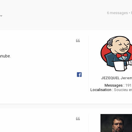
6 messages •
he avancée
anube.
JEZEQUEL Jere
Messages :
191
Localisation :
Soucieu en