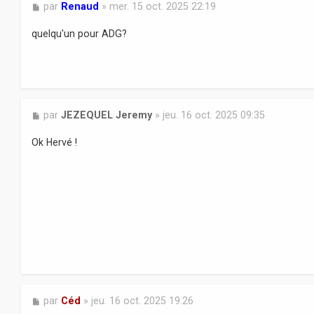
M
par
Renaud
»
mer. 15 oct. 2025 22:19
e
s
quelqu'un pour ADG?
s
a
g
e
M
par
JEZEQUEL Jeremy
»
jeu. 16 oct. 2025 09:35
e
s
Ok Hervé !
s
a
g
e
M
par
Céd
»
jeu. 16 oct. 2025 19:26
e