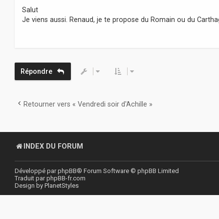
s
Salut
s
Je viens aussi. Renaud, je te propose du Romain ou du Carthag
a
g
e
Répondre
Retourner vers « Vendredi soir d'Achille »
INDEX DU FORUM
Développé par
phpBB
® Forum Software © phpBB Limited
Traduit par
phpBB-fr.com
Design by
PlanetStyles