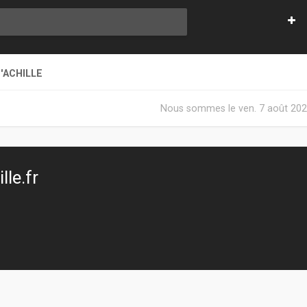
'ACHILLE
Nous sommes le ven. 7 août 202
le.fr