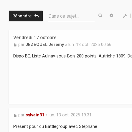
Rechercher
Recherc
Dans ce sujet…
Répondre
Vendredi 17 octobre
M
par
JEZEQUEL Jeremy
»
lun. 13 oct. 2025 00:56
e
s
Dispo BE. Liste Aulnay-sous-Bois 200 points. Autriche 1809. D
s
a
g
e
M
par
sylvain31
»
lun. 13 oct. 2025 19:31
e
s
Présent pour du Battlegroup avec Stéphane
s