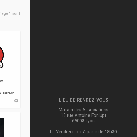
 Page
1
sur
1
my
 Jarrest
LIEU DE RENDEZ-VOUS
H
a
u
Maison des Associations
t
13 rue Antoine Fonlupt
69008 Lyon
Le Vendredi soir à partir de 18h30