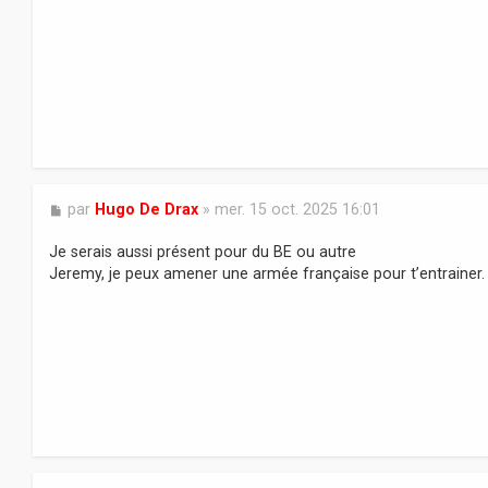
a
g
e
M
par
Hugo De Drax
»
mer. 15 oct. 2025 16:01
e
s
Je serais aussi présent pour du BE ou autre
s
Jeremy, je peux amener une armée française pour t’entrainer.
a
g
e