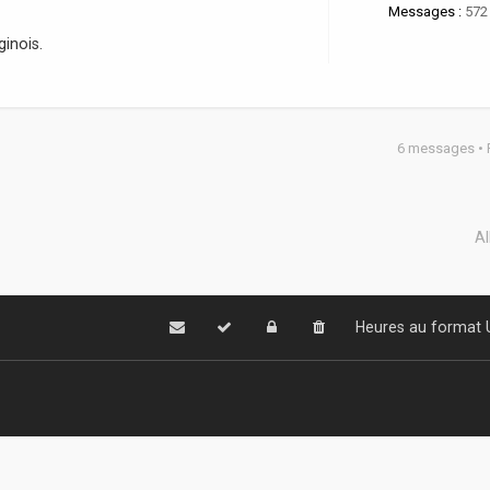
Messages :
572
inois.
6 messages •
Al
Heures au format