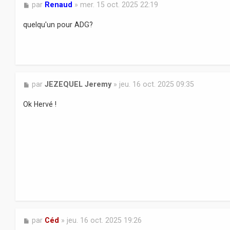
M
par
Renaud
»
mer. 15 oct. 2025 22:19
e
s
quelqu'un pour ADG?
s
a
g
e
M
par
JEZEQUEL Jeremy
»
jeu. 16 oct. 2025 09:35
e
s
Ok Hervé !
s
a
g
e
M
par
Céd
»
jeu. 16 oct. 2025 19:26
e