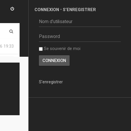
CONNEXION
•
S’ENREGISTRER
R
e
6 19:33
Se souvenir de moi
c
h
e
r
S’enregistrer
c
h
e
r