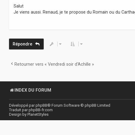
s
Salut
s
Je viens aussi. Renaud, je te propose du Romain ou du Carthag
a
g
e
Répondre
Retourner vers « Vendredi soir d'Achille »
INDEX DU FORUM
Développé par
phpBB
® Forum Software © phpBB Limited
Traduit par
phpBB-fr.com
Design by
PlanetStyles