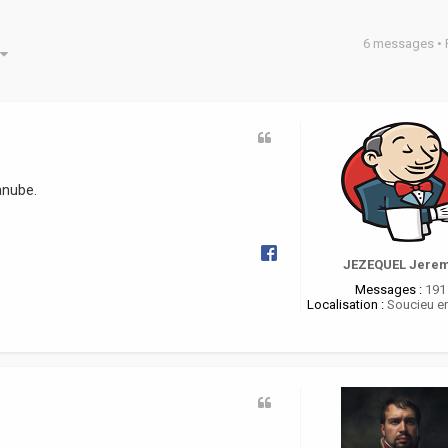
6 messages •
he avancée
anube.
JEZEQUEL Jere
Messages :
191
Localisation :
Soucieu en