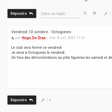
Rechercher
Recherc
Dans ce sujet…
Répondre
Vendredi 10 octobre - Octogones
M
par
Hugo De Drax
»
mer. 8 oct. 2025 11:51
e
s
Le club sera fermé ce vendredi
s
Je serai à Octogones le vendredi
a
On fera des démonstrations au pôle figurines les samedi et 
g
e
Répondre