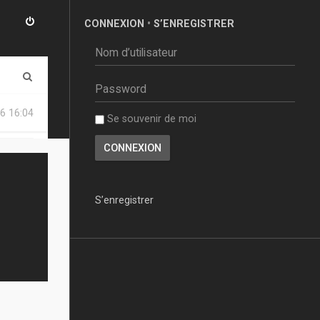
CONNEXION
•
S’ENREGISTRER
R
e
6 16:04
Se souvenir de moi
c
h
e
r
S’enregistrer
c
h
e
r