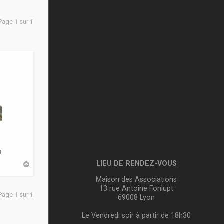
 Page
1
sur
1
8
LIEU DE RENDEZ-VOUS
H
a
u
Maison des Associations
t
13 rue Antoine Fonlupt
 Page
1
sur
1
69008 Lyon
Le Vendredi soir à partir de 18h30