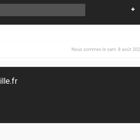
Nous sommes le sam. 8 août 202
le.fr