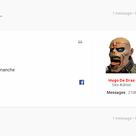
1 message •
he avancée
dimanche
Hugo De Drax
Site Admin
Messages :
210
1 message •