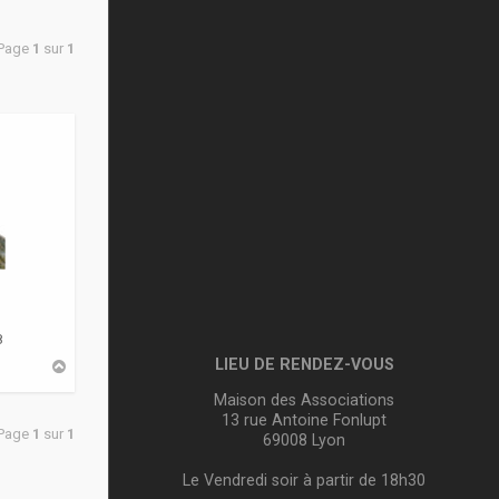
 Page
1
sur
1
8
LIEU DE RENDEZ-VOUS
H
a
u
Maison des Associations
t
13 rue Antoine Fonlupt
 Page
1
sur
1
69008 Lyon
Le Vendredi soir à partir de 18h30