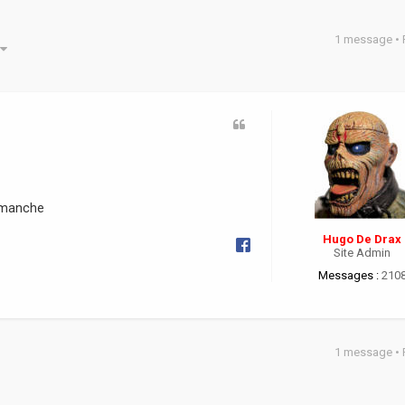
1 message •
he avancée
dimanche
Hugo De Drax
Site Admin
Messages :
210
1 message •