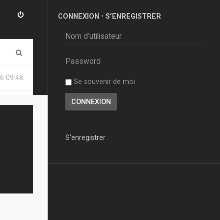
CONNEXION
•
S’ENREGISTRER
R
e
6 09:48
Se souvenir de moi
c
h
e
r
S’enregistrer
c
h
e
r