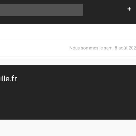
Nous sommes le sam. 8 août 202
le.fr