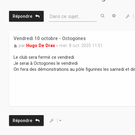
Rechercher
Recherc
Dans ce sujet…
Répondre
Vendredi 10 octobre - Octogones
M
par
Hugo De Drax
»
mer. 8 oct. 2025 11:51
e
s
Le club sera fermé ce vendredi
s
Je serai à Octogones le vendredi
a
On fera des démonstrations au pôle figurines les samedi et 
g
e
Répondre