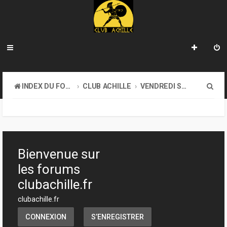
R
INDEX DU FORUM
CLUB ACHILLE
VENDREDI SOIR D'ACHILLE
e
c
h
e
Bienvenue sur
r
les forums
c
clubachille.fr
h
clubachille.fr
e
CONNEXION
S’ENREGISTRER