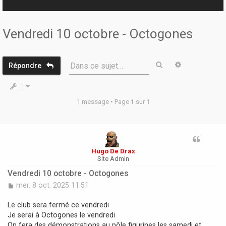
r
Vendredi 10 octobre - Octogones
Rechercher
Recherche 
Dans ce sujet…
Répondre
1 message • Page
1
sur
1
Hugo De Drax
Site Admin
Vendredi 10 octobre - Octogones
M
mer. 8 oct. 2025 11:51
e
s
Le club sera fermé ce vendredi
s
Je serai à Octogones le vendredi
a
On fera des démonstrations au pôle figurines les samedi et