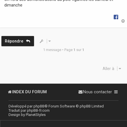
g
dimanche
e
t
Répondre
1 message • Page
1
sur
1
Aller à
INDEX DU FORUM
Nous contacter
Développé par
phpBB
® Forum Software © phpBB Limited
Traduit par
phpBB-fr.com
Design by
PlanetStyles